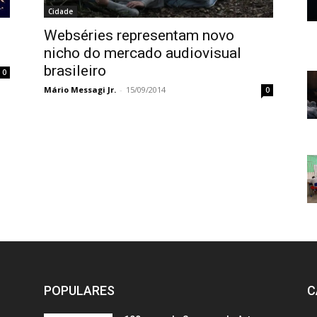
Cidade
Webséries representam novo
nicho do mercado audiovisual
brasileiro
0
Mário Messagi Jr.
-
15/09/2014
0
POPULARES
C