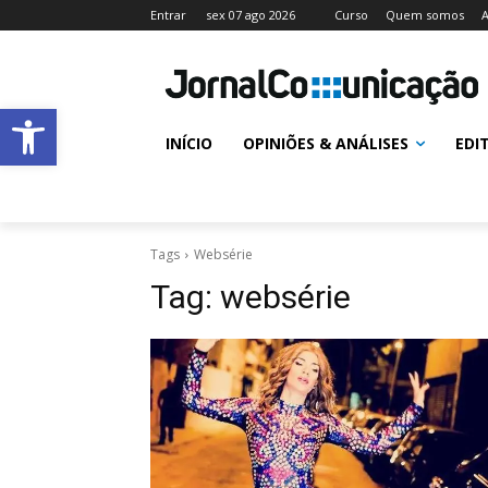
Entrar
sex 07 ago 2026
Curso
Quem somos
A
Abrir a barra de ferramentas
INÍCIO
OPINIÕES & ANÁLISES
EDI
Tags
Websérie
Tag:
websérie