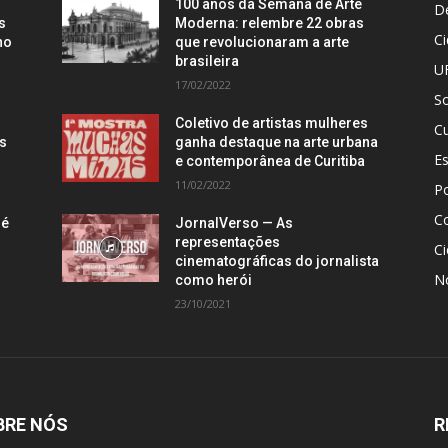
100 anos da Semana de Arte
D
s
Moderna: relembre 22 obras
C
no
que revolucionaram a arte
brasileira
U
17/02/2022
S
Coletivo de artistas mulheres
Cu
is
ganha destaque na arte urbana
E
e contemporânea de Curitiba
11/02/2022
Po
C
 é
JornalVerso — As
representações
Ci
cinematográficas do jornalista
N
como herói
23/10/2021
BRE NÓS
R