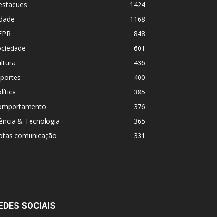
estaques
1424
idade
1168
FPR
848
ociedade
601
ltura
436
sportes
400
lítica
385
omportamento
376
ência & Tecnologia
365
otas comunicação
331
EDES SOCIAIS