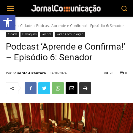
Abrir a barra de ferramentas
Home
Cidade
Podcast ‘Aprende e Confirma!’ - Episódio 6: Senador
Cidade
Destaques
Política
Rádio Comunicação
Podcast ‘Aprende e Confirma!’
– Episódio 6: Senador
Por
Eduardo Alcântara
04/10/2024
20
0