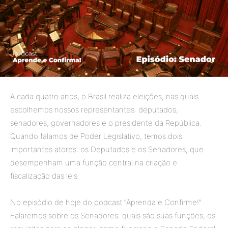
A cada quatro anos, o Brasil realiza eleições, nas quais
escolhemos nossos representantes: deputados,
senadores, governadores e o presidente da República.
Quando falamos de Poder Legislativo, temos dois
importantes atores: os Deputados e os Senadores, que
desempenham uma função central na criação e
fiscalização das leis.
No episódio de hoje do podcast “Aprenda e Confirme!”
Falaremos sobre os Senadores: quais são suas funções, os