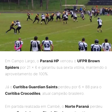
Em Campo Largo, o
Paraná HP
venceu o
UFPR Brown
Spiders
por 21 x 6 e garantiu sua sexta vitória, mantendo o
aproveitamento de 100%.
Já o
Curitiba Guardian Saints
perdeu por 6 x 88 para o
Coritiba Crocodiles
, atual campeão brasileiro.
Em partida realizada em Cambé, o
Norte Paraná
perdeu