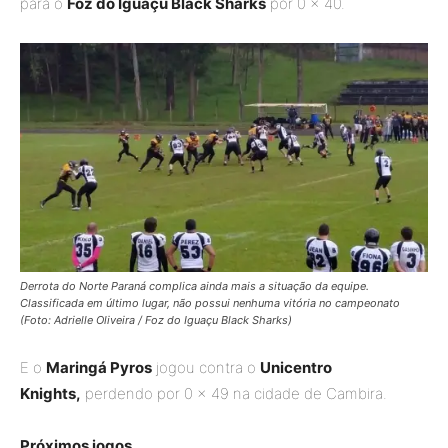
para o
Foz do Iguaçu Black Sharks
por 0 x 40.
Derrota do Norte Paraná complica ainda mais a situação da equipe.
Classificada em último lugar, não possui nenhuma vitória no campeonato
(Foto: Adrielle Oliveira / Foz do Iguaçu Black Sharks)
E o
Maringá Pyros
jogou contra o
Unicentro
Knights,
perdendo por 0 x 49 na cidade de Cambira.
Próximos jogos