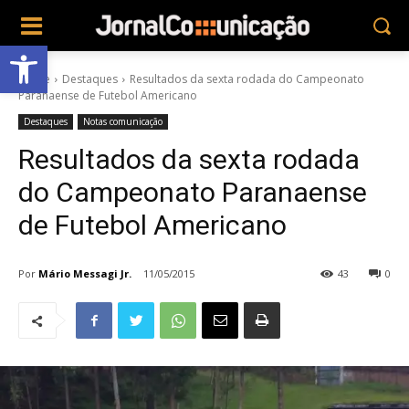
Abrir a barra de ferramentas
Home
Destaques
Resultados da sexta rodada do Campeonato
Paranaense de Futebol Americano
Destaques
Notas comunicação
Resultados da sexta rodada
do Campeonato Paranaense
de Futebol Americano
Por
Mário Messagi Jr.
11/05/2015
43
0