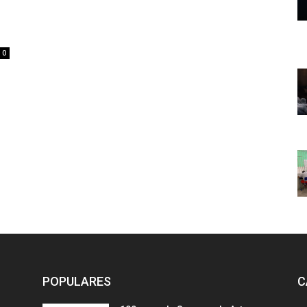
0
POPULARES
C