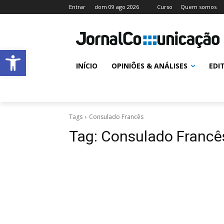
Entrar
dom 09 ago 2026
Curso
Quem somos
Abrir a barra de ferramentas
INÍCIO
OPINIÕES & ANÁLISES
EDI
Tags
Consulado Francês
Tag:
Consulado Francê