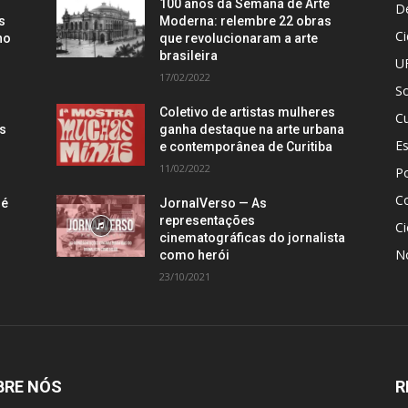
100 anos da Semana de Arte
D
s
Moderna: relembre 22 obras
C
no
que revolucionaram a arte
brasileira
U
17/02/2022
S
Coletivo de artistas mulheres
Cu
is
ganha destaque na arte urbana
E
e contemporânea de Curitiba
11/02/2022
Po
C
 é
JornalVerso — As
representações
Ci
cinematográficas do jornalista
N
como herói
23/10/2021
BRE NÓS
R