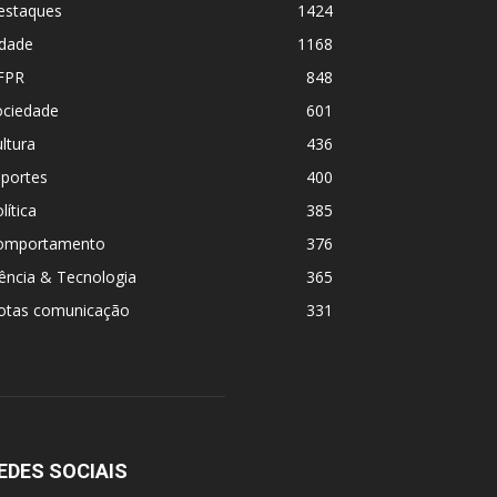
estaques
1424
idade
1168
FPR
848
ociedade
601
ltura
436
sportes
400
lítica
385
omportamento
376
ência & Tecnologia
365
otas comunicação
331
EDES SOCIAIS