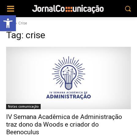
Abrir a barra de ferramentas
Tags
Crise
Tag:
crise
Notas comunicação
IV Semana Acadêmica de Administração
traz dono da Woods e criador do
Beenoculus