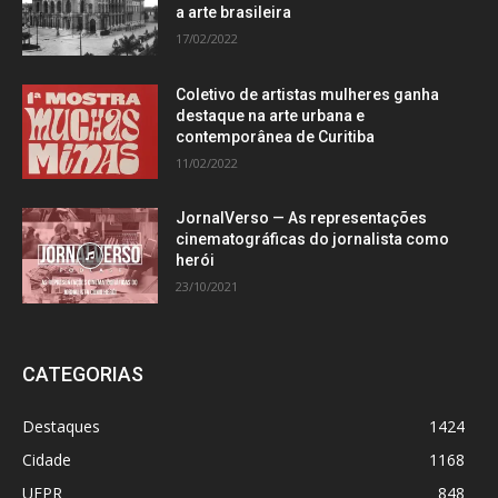
a arte brasileira
17/02/2022
Coletivo de artistas mulheres ganha
destaque na arte urbana e
contemporânea de Curitiba
11/02/2022
JornalVerso — As representações
cinematográficas do jornalista como
herói
23/10/2021
CATEGORIAS
Destaques
1424
Cidade
1168
UFPR
848