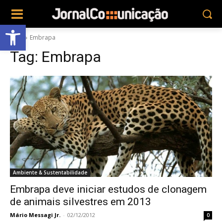
Abrir a barra de ferramentas
Tags
Embrapa
Tag:
Embrapa
Ambiente & Sustentabilidade
Embrapa deve iniciar estudos de clonagem
de animais silvestres em 2013
Mário Messagi Jr.
-
02/12/2012
0