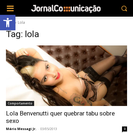
Abrir a barra de ferramentas
Tags
Lola
Tag:
lola
Comportamento
Lola Benvenutti quer quebrar tabu sobre
sexo
Mário Messagi Jr.
-
03/05/2013
0