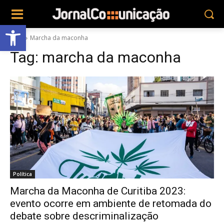
Abrir a barra de ferramentas
Tags
Marcha da maconha
Tag:
marcha da maconha
Política
Marcha da Maconha de Curitiba 2023:
evento ocorre em ambiente de retomada do
debate sobre descriminalização