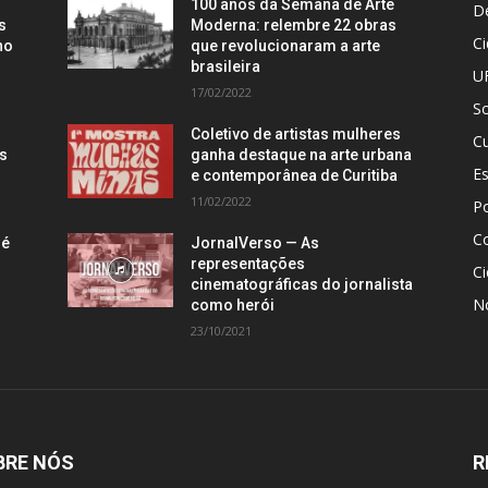
100 anos da Semana de Arte
D
s
Moderna: relembre 22 obras
C
no
que revolucionaram a arte
brasileira
U
17/02/2022
S
Coletivo de artistas mulheres
Cu
is
ganha destaque na arte urbana
E
e contemporânea de Curitiba
11/02/2022
Po
C
 é
JornalVerso — As
representações
Ci
cinematográficas do jornalista
N
como herói
23/10/2021
BRE NÓS
R