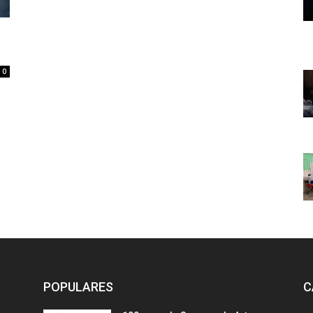
0
POPULARES
C