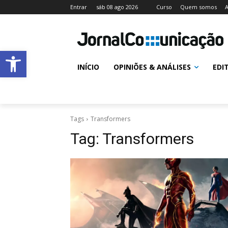
Entrar
sáb 08 ago 2026
Curso
Quem somos
A
Abrir a barra de ferramentas
INÍCIO
OPINIÕES & ANÁLISES
EDI
Tags
Transformers
Tag:
Transformers