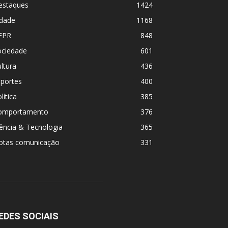
estaques
1424
idade
1168
FPR
848
ociedade
601
ltura
436
sportes
400
lítica
385
omportamento
376
ência & Tecnologia
365
otas comunicação
331
EDES SOCIAIS