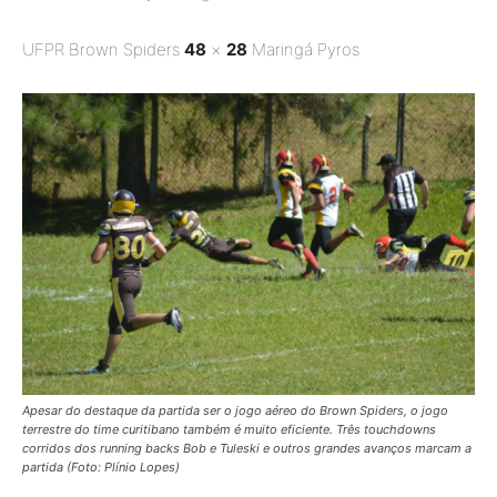
UFPR Brown Spiders
48
×
28
Maringá Pyros
Apesar do destaque da partida ser o jogo aéreo do Brown Spiders, o jogo
terrestre do time curitibano também é muito eficiente. Três
touchdowns
corridos dos
running backs
Bob e Tuleski e outros grandes avanços marcam a
partida (Foto: Plínio Lopes)