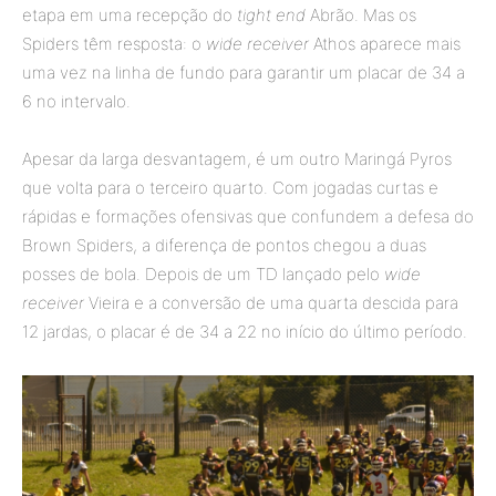
etapa em uma recepção do
tight end
Abrão. Mas os
Spiders têm resposta: o
wide receiver
Athos aparece mais
uma vez na linha de fundo
para garantir um placar de 34 a
6 no intervalo.
Apesar da larga desvantagem, é um outro Maringá Pyros
que volta para o terceiro quarto. Com jogadas curtas e
rápidas e formações ofensivas que confundem a defesa do
Brown Spiders, a diferença de pontos chegou a duas
posses de bola. Depois de um TD lançado pelo
wide
receiver
Vieira e a conversão de uma quarta descida para
12 jardas, o placar é de 34 a 22 no início do último período.