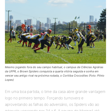
Mesmo jogando fora do seu campo habitual, o campus de Ciências Agrárias
da UFPR, o Brown Spiders conquista a quarta vitória seguida e sonha em
vencer seu antigo rival na próxima rodada, o Coritiba Crocodiles (Foto: Plínio
Lopes)
Em uma boa partida, o time da casa abre grande vantagem
logo no primeiro tempo. Forçando
turnovers
e
aproveitando as falhas do adversário, os Spiders vão ao
intervalo vencendo por 34 a 6. A equipe de Maringá até