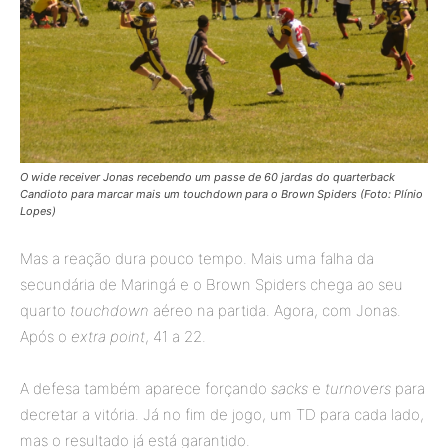
O wide receiver Jonas recebendo um passe de 60 jardas do quarterback
Candioto para marcar mais um touchdown para o Brown Spiders (Foto: Plínio
Lopes)
Mas a reação dura pouco tempo. Mais uma falha da
secundária de Maringá e o Brown Spiders chega ao seu
quarto
touchdown
aéreo na partida. Agora, com Jonas.
Após o
extra point
, 41 a 22.
A defesa também aparece forçando
sacks
e
turnovers
para
decretar a vitória. Já no fim de jogo, um TD para cada lado,
mas o resultado já está garantido.