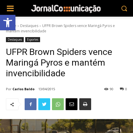
Abrir a barra de ferramentas
Home
Destaques
UFPR Brown Spiders vence Maringá Pyros e
mantém invencibilidade
Destaques
Esportes
UFPR Brown Spiders vence
Maringá Pyros e mantém
invencibilidade
Por
Carlos Baldo
13/04/2015
90
0