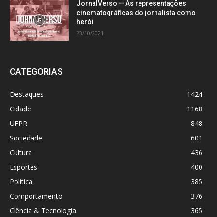
JornalVerso — As representações
cinematográficas do jornalista como
herói
23/10/2021
CATEGORIAS
Destaques
1424
Cidade
1168
UFPR
848
Sociedade
601
Cultura
436
Esportes
400
Política
385
Comportamento
376
Ciência & Tecnologia
365