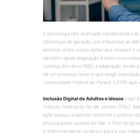
A tecnologia tem avançado rapidamente nas úl
diferenças de geração, por influenciar as dife
entreter, entre outras ações que moldam o 
também rápida adaptação a essa nova reali
começo dos anos 1990, a adaptação tende a se
de um processo lento e que exige orientação
Universidade Federal do Paraná (UFPR) que vi
Inclusão Digital de Adultos e Idosos
(Idai) 
Instituto Federal do Rio de Janeiro (IFRJ). 
ação passou a atender somente o público ido
procura pelos auxílios do Idai. O foco do gru
é instrumentalizar os idosos para o uso inde