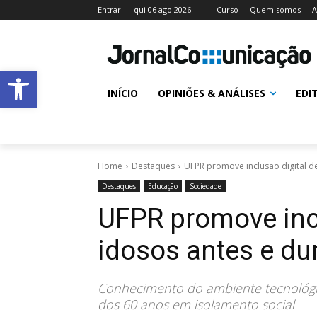
Entrar
qui 06 ago 2026
Curso
Quem somos
A
Abrir a barra de ferramentas
INÍCIO
OPINIÕES & ANÁLISES
EDI
Home
Destaques
UFPR promove inclusão digital d
Destaques
Educação
Sociedade
UFPR promove incl
idosos antes e d
Conhecimento do ambiente tecnológi
dos 60 anos em isolamento social