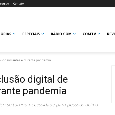
rquivo
Contato
TORIAS
ESPECIAIS
RÁDIO COM
COMTV
REV
e idosos antes e durante pandemia
usão digital de
urante pandemia
co se tornou necessidade para pessoas acima