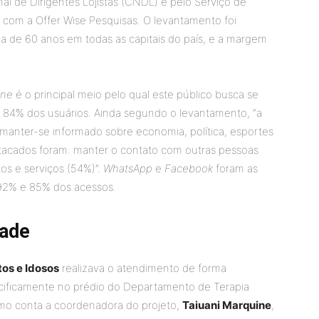
l de Dirigentes Lojistas (CNDL) e pelo Serviço de
a com a Offer Wise Pesquisas. O levantamento foi
ma de 60 anos em todas as capitais do país, e a margem
one
é o principal meio pelo qual este público busca se
r 84% dos usuários. Ainda segundo o levantamento, “a
é manter-se informado sobre economia, política, esportes
stacados foram: manter o contato com outras pessoas
os e serviços (54%)”.
WhatsApp
e
Facebook
foram as
o 92% e 85% dos acessos.
dade
tos e Idosos
realizava o atendimento de forma
cificamente no prédio do Departamento de Terapia
mo conta a coordenadora do projeto,
Taiuani Marquine
,