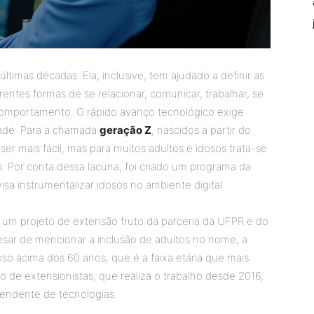
timas décadas. Ela, inclusive, tem ajudado a definir as
rentes formas de se relacionar, comunicar, trabalhar, se
comportamento. O rápido avanço tecnológico exige
dade. Para a chamada
geração Z
, nascidos a partir do
r mais fácil, mas para muitos adultos e idosos trata-se
. Por conta dessa lacuna, foi criado um programa da
sa instrumentalizar idosos no ambiente digital.
é um projeto de extensão fruto da parceria da UFPR e do
Apesar de mencionar a inclusão de adultos no nome, a
so acima dos 60 anos, que é a faixa etária que mais
po de extensionistas, que realiza o trabalho desde 2016,
pendente de tecnologias.