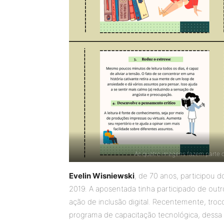
As quatro imagens fazem parte d
Evelin Wisniewski
, de 70 anos, participou d
2019. A aposentada tinha participado de out
ação de inclusão digital. Recentemente, tro
programa de capacitação tecnológica, dessa