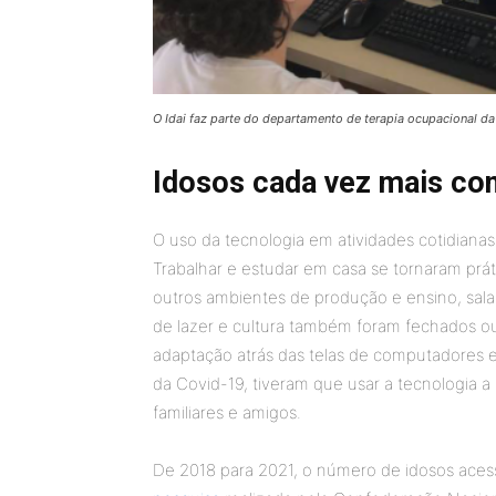
O Idai faz parte do departamento de terapia ocupacional d
Idosos cada vez mais co
O uso da tecnologia em atividades cotidianas
Trabalhar e estudar em casa se tornaram práti
outros ambientes de produção e ensino, sala
de lazer e cultura também foram fechados ou
adaptação atrás das telas de computadores 
da Covid-19, tiveram que usar a tecnologia a
familiares e amigos.
De 2018 para 2021, o número de idosos ace