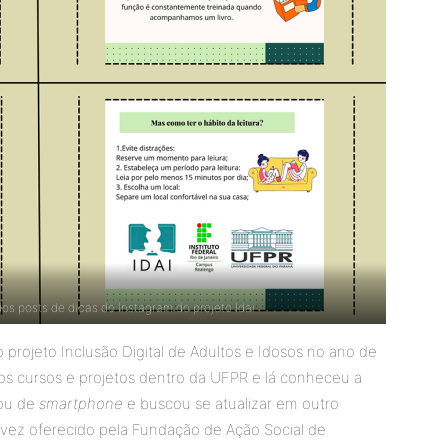
os posts de dicas do Instagram do projeto Idai
o projeto Inclusão Digital de Adultos e Idosos no ano de
ros cursos e projetos dentro da UFPR e lá conheceu a
cou de
smartphone
e buscou se atualizar em outro
 vez oferecido pela Fundação de Ação Social de