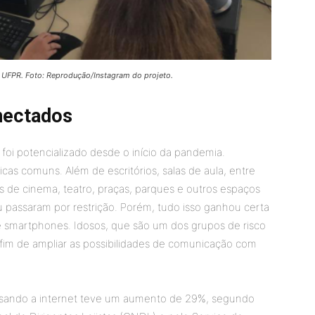
a UFPR. Foto: Reprodução/Instagram do projeto.
nectados
 foi potencializado desde o início da pandemia.
cas comuns. Além de escritórios, salas de aula, entre
s de cinema, teatro, praças, parques e outros espaços
 passaram por restrição. Porém, tudo isso ganhou certa
e smartphones. Idosos, que são um dos grupos de risco
 fim de ampliar as possibilidades de comunicação com
ssando a internet teve um aumento de 29%, segundo