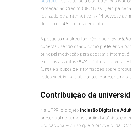
pesquisa
realizada pela Confederação Naciona
Proteção ao Crédito (SPC Brasil), em parceri
realizado pela internet com 414 pessoas aci
de erro de 4,8 pontos percentuais.
A pesquisa mostrou também que o
smartph
conectar, sendo citado como preferência po
principal motivação para acessar a internet 
e outros assuntos (64%). Outros motivos de
(61%) e a busca de informações sobre produt
redes sociais mais utilizadas, representand
Contribuição da universi
Na UFPR, o projeto
Inclusão Digital de Adul
presencial no campus Jardim Botânico, espe
Ocupacional – curso que promove o Idai. Co