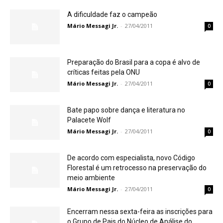
A dificuldade faz o campeão
Mário Messagi Jr.
-
27/04/2011
0
Preparação do Brasil para a copa é alvo de
críticas feitas pela ONU
Mário Messagi Jr.
-
27/04/2011
0
Bate papo sobre dança e literatura no
Palacete Wolf
Mário Messagi Jr.
-
27/04/2011
0
De acordo com especialista, novo Código
Florestal é um retrocesso na preservação do
meio ambiente
Mário Messagi Jr.
-
27/04/2011
0
Encerram nessa sexta-feira as inscrições para
o Grupo de Pais do Núcleo de Análise do