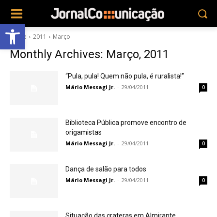
Abrir a barra de ferramentas
Home
2011
Março
Monthly Archives: Março, 2011
“Pula, pula! Quem não pula, é ruralista!”
Mário Messagi Jr.
-
29/04/2011
0
Biblioteca Pública promove encontro de
origamistas
Mário Messagi Jr.
-
29/04/2011
0
Dança de salão para todos
Mário Messagi Jr.
-
29/04/2011
0
Situação das crateras em Almirante