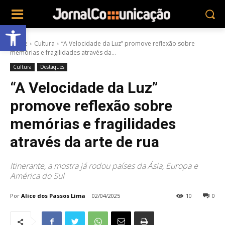
Abrir a barra de ferramentas
Home
Cultura
“A Velocidade da Luz” promove reflexão sobre
memórias e fragilidades através da...
Cultura
Destaques
“A Velocidade da Luz”
promove reflexão sobre
memórias e fragilidades
através da arte de rua
Itinerante, a mostra já rodou países da Ásia, Europa e
América do Sul
Por
Alice dos Passos Lima
02/04/2025
10
0