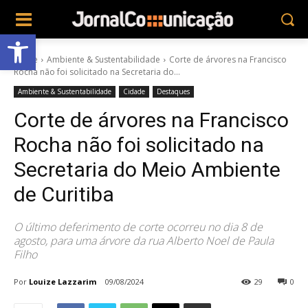
Abrir a barra de ferramentas
Home
Ambiente & Sustentabilidade
Corte de árvores na Francisco
Rocha não foi solicitado na Secretaria do...
Ambiente & Sustentabilidade
Cidade
Destaques
Corte de árvores na Francisco
Rocha não foi solicitado na
Secretaria do Meio Ambiente
de Curitiba
O último deferimento de corte ocorreu no dia 8 de
agosto, para uma árvore da rua Alberto Noel de Paula
Filho
Por
Louize Lazzarim
09/08/2024
29
0