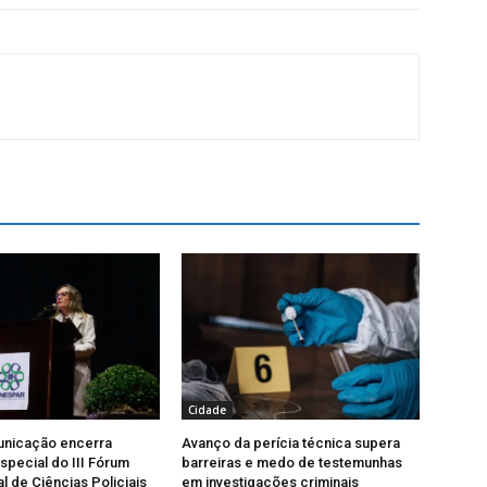
Cidade
unicação encerra
Avanço da perícia técnica supera
special do III Fórum
barreiras e medo de testemunhas
l de Ciências Policiais
em investigações criminais