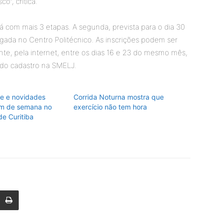
co”, critica.
rá com mais 3 etapas. A segunda, prevista para o dia 30
argada no Centro Politécnico. As inscrições podem ser
ente, pela internet, entre os dias 16 e 23 do mesmo mês,
ado cadastro na SMELJ.
e e novidades
Corrida Noturna mostra que
im de semana no
exercício não tem hora
e Curitiba