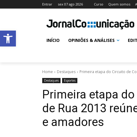
Entrar
sex 07 ago 2026
Curso
Quem somos
A
Abrir a barra de ferramentas
INÍCIO
OPINIÕES & ANÁLISES
EDI
Home
Destaques
Primeira etapa do Circuito de Cor
Destaques
Esportes
Primeira etapa do 
de Rua 2013 reúne
e amadores