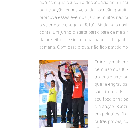
cobrar, o que causou a decadência no número
participação, com a volta da inscrição gratuit
promova esses eventos, já que muitos não po
o valor pode chegar a R$100. Ainda há o gasto 
conta. Em junho o atleta participará da mei
da prefeitura, assim, é uma maneira de ganha
semana. Com essa prova, não fico parado no f
Entre as mulheres
percurso dos 10 
troféus e chegou
queria engravida
sábado”, diz. Ela
seu foco principa
e natação. Sadzi
em pelotões. “La
outras provas, c