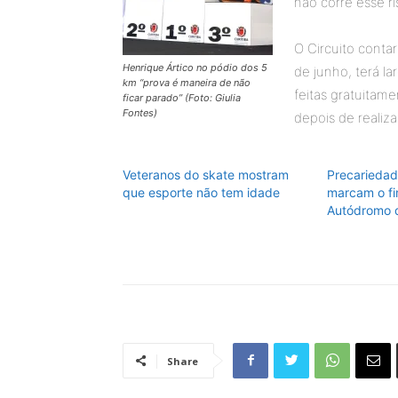
não corre esse ris
O Circuito conta
Henrique Ártico no pódio dos 5
de junho, terá l
km “prova é maneira de não
feitas gratuitam
ficar parado” (Foto: Giulia
Fontes)
depois de realiz
Veteranos do skate mostram
Precariedad
que esporte não tem idade
marcam o f
Autódromo d
Share