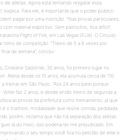
 de atletas. Agora está tentando resgatar essa
a”, explica. Para ele, é importante que o poder público
dem pagar por uma inscrição. “Nas provas particulares,
com material esportivo. Sem patrocínio, fica difícil”,
a maratona
Flight of Fire
, em Las Vegas (EUA). O Circuito
r ritmo de competição. “Treino de 5 a 6 vezes por
inal de semana”, conclui.
, Cristiane Sadzinski, 30 anos, foi primeiro lugar no
km. Atleta desde os 15 anos, ela acumula cerca de 110
 a treinar em São Paulo. “Aos 24 anos parei porque
r. Voltei faz 2 anos, e desde então treino de segunda a
 utiliza as provas da prefeitura como treinamento, já que
l é o triathlon, modalidade que reúne corrida, pedalada
nski, porém, reclama que não há separação dos atletas
rguei lá do meio, isso poderia ter me prejudicado. Em
omprovando o seu tempo você fica no pelotão de elite e