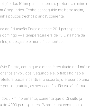
etição dos 10 km para mulheres e pretendia diminuir
m 8 segundos. Tenho conseguido melhorar assim,
tinha poucos trechos planos”, comenta.
or de Educação Física e desde 2011 participa das
 de domingo — a temperatura era de 15˚C na hora da
no frio, o desgaste é menor”, comentou.
vio Batista, conta que a etapa é resultado de 1 mês e
onários envolvidos. Segundo ele, o trabalho não é
refeitura busca incentivar o esporte, oferecendo uma
por ser gratuita, as pessoas não dão valor”, afirma.
a dos 5 km, no entanto, comenta que o Circuito já
a de 4000 participantes. “A prefeitura começou a