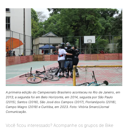
A primeira edição do Campeonato Brasileiro aconteceu no Rio de Janeiro, em
2013; a segunda foi em Belo Horizonte, em 2014, seguida por São Paulo
(2015), Santos (2016), São José dos Campos (2017), Florianópolis (2018),
Campo Magro (2019) e Curitiba, em 2023.
Foto: Vitória Smarci/Jornal
Comunicação.
Você ficou interessado? Acompanhe os grupos de Bike