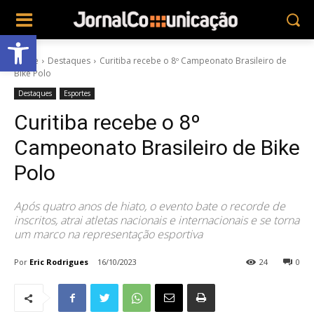
Abrir a barra de ferramentas
Home
Destaques
Curitiba recebe o 8º Campeonato Brasileiro de
Bike Polo
Destaques
Esportes
Curitiba recebe o 8º
Campeonato Brasileiro de Bike
Polo
Após quatro anos de hiato, o evento bate o recorde de
inscritos, atrai atletas nacionais e internacionais e se torna
um marco na representação esportiva
Por
Eric Rodrigues
16/10/2023
24
0