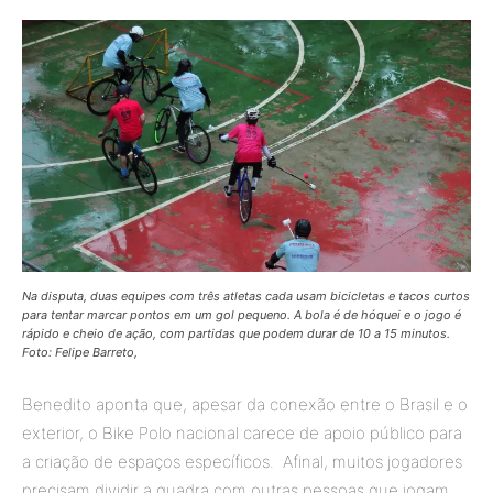
Na disputa, duas equipes com três atletas cada usam bicicletas e tacos curtos
para tentar marcar pontos em um gol pequeno. A
bola é de hóquei e o jogo é
rápido e cheio de ação, com partidas que podem durar de 10 a 15 minutos.
Foto: Felipe Barreto,
Benedito aponta que, apesar da conexão entre o Brasil e o
exterior, o Bike Polo nacional carece de apoio público para
a criação de espaços específicos. Afinal, muitos jogadores
precisam dividir a quadra com outras pessoas que jogam