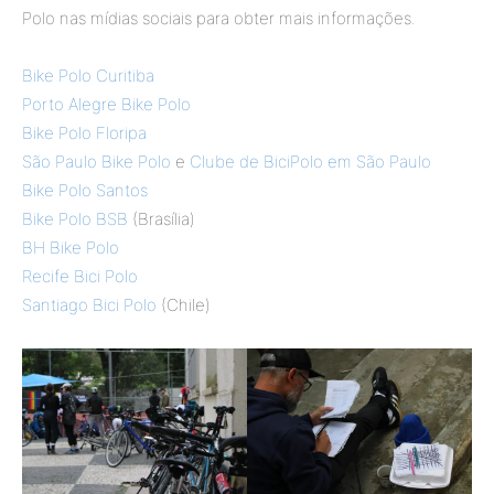
Polo nas mídias sociais para obter mais informações.
Bike Polo Curitiba
Porto Alegre Bike Polo
Bike Polo Floripa
São Paulo Bike Polo
e
Clube de BiciPolo em São Paulo
Bike Polo
Santos
Bike Polo BSB
(Brasília)
BH Bike Polo
Recife Bici Polo
Santiago Bici Polo
(Chile)