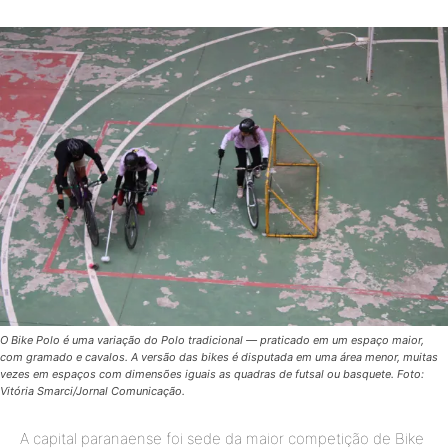
O Bike Polo é uma variação do Polo tradicional — praticado em um espaço maior,
com gramado e cavalos. A versão das bikes é disputada em uma área menor, muitas
vezes em espaços com dimensões iguais as quadras de futsal ou basquete. Foto:
Vitória Smarci/Jornal Comunicação.
A capital paranaense foi sede da maior competição de Bike