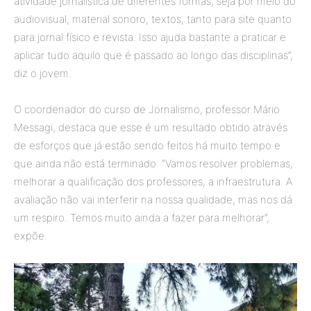
atividade jornalística de diferentes formas, seja por meio do
audiovisual, material sonoro, textos, tanto para site quanto
para jornal físico e revista. Isso ajuda bastante a praticar e
aplicar tudo aquilo que é passado ao longo das disciplinas”,
diz o jovem.
O coordenador do curso de Jornalismo, professor Mário
Messagi, destaca que esse é um resultado obtido através
de esforços que já estão sendo feitos há muito tempo e
que ainda não está terminado. “Vamos resolver problemas,
melhorar a qualificação dos professores, a infraestrutura. A
avaliação não vai interferir na nossa qualidade, mas nos dá
um respiro. Temos muito ainda a fazer para melhorar”,
expõe.