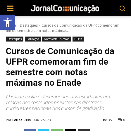
Abrir a barra de ferramentas
Home
Destaques
Cursos de Comunicação da UFPR comemoram
fim de semestre com notas máximas...
Destaques
Educação
Notas comunicação
UFPR
Cursos de Comunicação da
UFPR comemoram fim de
semestre com notas
máximas no Enade
O Enade avalia o desempenho dos estudantes em
relação aos conteúdos previstos nas diretrizes
curriculares nacionais dos cursos de graduação
Por
Felipe Reis
08/12/2023
35
0