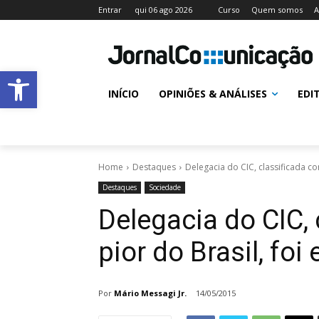
Entrar
qui 06 ago 2026
Curso
Quem somos
A
Abrir a barra de ferramentas
INÍCIO
OPINIÕES & ANÁLISES
EDI
Home
Destaques
Delegacia do CIC, classificada co
Destaques
Sociedade
Delegacia do CIC,
pior do Brasil, foi
Por
Mário Messagi Jr.
14/05/2015