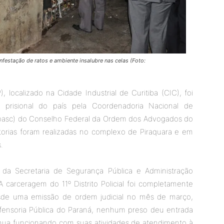
nfestação de ratos e ambiente insalubre nas celas (Foto:
P), localizado na Cidade Industrial de Curitiba (CIC), foi
o prisional do país pela Coordenadoria Nacional de
asc) do Conselho Federal da Ordem dos Advogados do
istorias foram realizadas no complexo de Piraquara e em
.
da Secretaria de Segurança Pública e Administração
A carceragem do 11º Distrito Policial foi completamente
esde uma emissão de ordem judicial no mês de março,
efensoria Pública do Paraná, nenhum preso deu entrada
ntinua funcionando com suas atividades de atendimento à