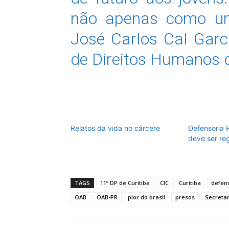
não apenas como um
José Carlos Cal Garc
de Direitos Humanos 
Relatos da vida no cárcere
Defensoria 
deve ser re
TAGS
11º DP de Curitiba
CIC
Curitiba
defens
OAB
OAB-PR
pior do brasil
presos
Secretar