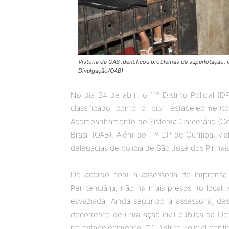
Vistoria da OAB identificou problemas de superlotação, i
Divulgação/OAB)
No dia 24 de abril, o 11º Distrito Policial (D
classificado como o pior estabeleciment
Acompanhamento do Sistema Carcerário (Co
Brasil (OAB). Além do 11º DP de Curitiba, v
delegacias de polícia de São José dos Pinhais
De acordo com a assessoria de imprensa 
Penitenciária, não há mais presos no local. 
esvaziada. Ainda segundo a assessoria, d
decorrente de uma ação civil pública da D
no estabelecimento. “O Distrito Policial co