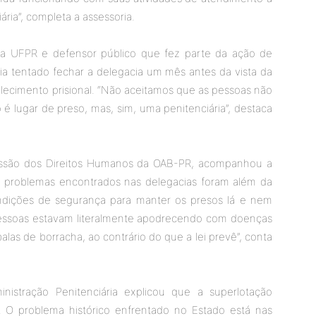
ária”, completa a assessoria.
a UFPR e defensor público que fez parte da ação de
ia tentado fechar a delegacia um mês antes da vista da
ecimento prisional. “Não aceitamos que as pessoas não
é lugar de preso, mas, sim, uma penitenciária”, destaca
missão dos Direitos Humanos da OAB-PR, acompanhou a
os problemas encontrados nas delegacias foram além da
condições de segurança para manter os presos lá e nem
s pessoas estavam literalmente apodrecendo com doenças
balas de borracha, ao contrário do que a lei prevê”, conta
nistração Penitenciária explicou que a superlotação
. O problema histórico enfrentado no Estado está nas