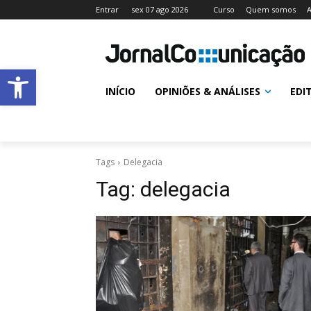
Entrar
sex 07 ago 2026
Curso
Quem somos
A
Abrir a barra de ferramentas
INÍCIO
OPINIÕES & ANÁLISES
EDI
Tags
Delegacia
Tag:
delegacia