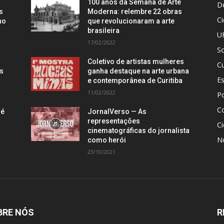
100 anos da Semana de Arte
D
s
Moderna: relembre 22 obras
C
no
que revolucionaram a arte
brasileira
U
17/02/2022
S
Coletivo de artistas mulheres
Cu
is
ganha destaque na arte urbana
E
e contemporânea de Curitiba
11/02/2022
Po
C
 é
JornalVerso — As
representações
Ci
cinematográficas do jornalista
N
como herói
23/10/2021
BRE NÓS
R