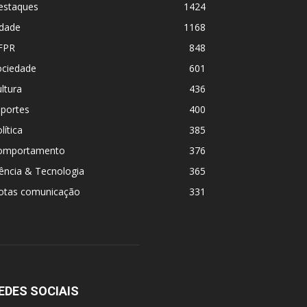
estaques
1424
idade
1168
FPR
848
ociedade
601
ltura
436
sportes
400
lítica
385
omportamento
376
ência & Tecnologia
365
otas comunicação
331
EDES SOCIAIS