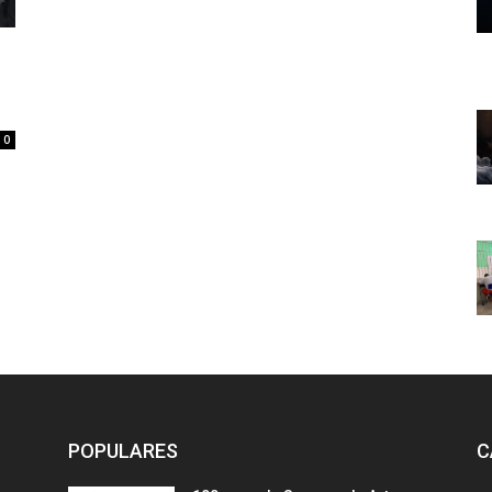
0
POPULARES
C