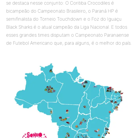
se destaca nesse conjunto: O Coritiba Crocodiles é
bicampeão do Campeonato Brasileiro, o Paraná HP é
semifinalista do Torneio Touchdown e o Foz do Iguaçu
Black Sharks é o atual campeão da Liga Nacional. E todos
esses grandes times disputam o Campeonato Paranaense
de Futebol Americano que, para alguns, é o melhor do país.