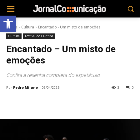
Abrir a barra de ferramentas
Home
Cultura
Encantado - Um misto de emoções
Cultura
Festival de Curitiba
Encantado – Um misto de
emoções
Confira a resenha completa do espetáculo
Por
Pedro Milano
09/04/2025
3
0