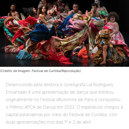
(Crédito de Imagem: Festival de Curitiba/Reprodução)
Desenvolvido pela diretora e coreógrafa Lia Rodrigues,
Encantado
é uma apresentação de dança que estreou
originalmente no Festival d’Automne de Paris e conquistou
o Prêmio APCA de Dança em 2022. O espetáculo chegou à
capital paranaense por meio do Festival de Curitiba, com
duas apresentações nos dias 1º e 2 de abril.