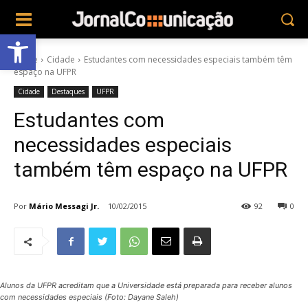
Abrir a barra de ferramentas
Home
Cidade
Estudantes com necessidades especiais também têm
espaço na UFPR
Cidade
Destaques
UFPR
Estudantes com
necessidades especiais
também têm espaço na UFPR
Por
Mário Messagi Jr.
10/02/2015
92
0
Alunos da UFPR acreditam que a Universidade está preparada para receber alunos
com necessidades especiais (Foto: Dayane Saleh)