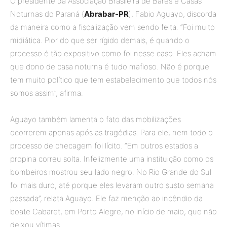
O presidente da Associação Brasileira de Bares e Casas
Noturnas do Paraná (
Abrabar-PR
), Fabio Aguayo, discorda
da maneira como a fiscalização vem sendo feita. “Foi muito
midiática. Pior do que ser rígido demais, é quando o
processo é tão expositivo como foi nesse caso. Eles acham
que dono de casa noturna é tudo mafioso. Não é porque
tem muito político que tem estabelecimento que todos nós
somos assim”, afirma.
Aguayo também lamenta o fato das mobilizações
ocorrerem apenas após as tragédias. Para ele, nem todo o
processo de checagem foi lícito. “Em outros estados a
propina correu solta. Infelizmente uma instituição como os
bombeiros mostrou seu lado negro. No Rio Grande do Sul
foi mais duro, até porque eles levaram outro susto semana
passada”, relata Aguayo. Ele faz menção ao incêndio da
boate Cabaret, em Porto Alegre, no início de maio, que não
deixou vítimas.