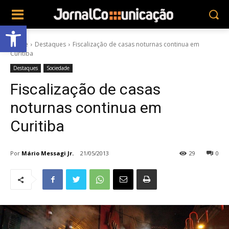
Abrir a barra de ferramentas
Home
Destaques
Fiscalização de casas noturnas continua em
Curitiba
Destaques
Sociedade
Fiscalização de casas
noturnas continua em
Curitiba
Por
Mário Messagi Jr.
21/05/2013
29
0