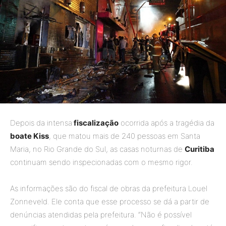
Depois da intensa
fiscalização
ocorrida após a tragédia da
boate Kiss
, que matou mais de 240 pessoas em Santa
Maria, no Rio Grande do Sul, as casas noturnas de
Curitiba
continuam sendo inspecionadas com o mesmo rigor.
As informações são do fiscal de obras da prefeitura Louel
Zonneveld. Ele conta que esse processo se dá a partir de
denúncias atendidas pela prefeitura. “Não é possível