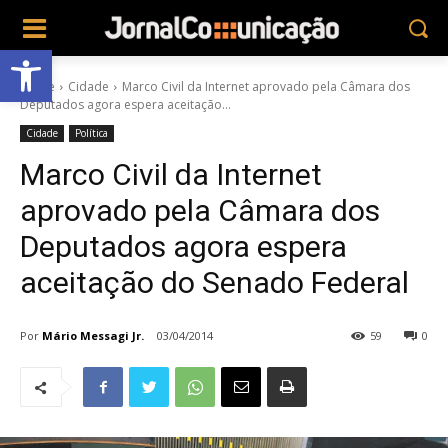
Abrir a barra de ferramentas
Home
Cidade
Marco Civil da Internet aprovado pela Câmara dos
Deputados agora espera aceitação...
Cidade
Política
Marco Civil da Internet
aprovado pela Câmara dos
Deputados agora espera
aceitação do Senado Federal
Por
Mário Messagi Jr.
03/04/2014
59
0