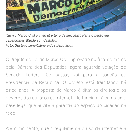
“Sem o Marco Civil a internet é terra de ninguém”, alerta o perito em
cybercrimes Wanderson Castilho.
Foto: Gustavo Lima/Câmara dos Deputados
O Projeto de Lei do Marco Civil, aprovado no final de março
pela Câmara dos Deputados, agora aguarda votação do
Senado Federal. Se passar, vai para a sanção da
Presidência da República. O projeto está tramitando há
cinco anos. A proposta do Marco é ditar os direitos e os
deveres dos usuários da internet. Ele funcionará como uma
base legal que auxilie a garantia do espaço do cidadão na
rede.
Até o momento, quem regulamenta o uso da internet é a