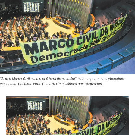
"Sem o Marco Civil a internet é terra de ninguém”, alerta o perito em cybercrimes
Wanderson Castilho. Foto: Gustavo Lima/Câmara dos Deputados