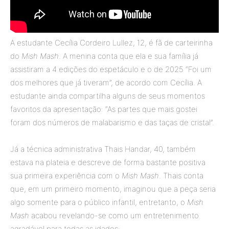
A estudante Cecília Cordeiro Lullez, 12, é fã de carteirinha
do
Mish Mash
. A menina conta que ela e sua família já
assistiram a 4 edições do espetáculo e o de 2025 “Foi um
dos melhores que já tiveram”, de acordo com Cecília. A
estudante ainda compartilha alguns de seus momentos
favoritos da apresentação: “As partes que mais gostei
foram dos números de malabarismo e das taças de cristal”.
Já a técnica administrativa Thais Handar, 40, também
estava na plateia e descreve de forma bastante positiva
sua primeira experiência com o
Mish Mash
. Thais conta
que, em um primeiro momento, imaginou que a peça seria
algo somente para o público infantil, entretanto, o
Mish
Mash
acabou revelando-se como um entretenimento
agradável para todas as idades: