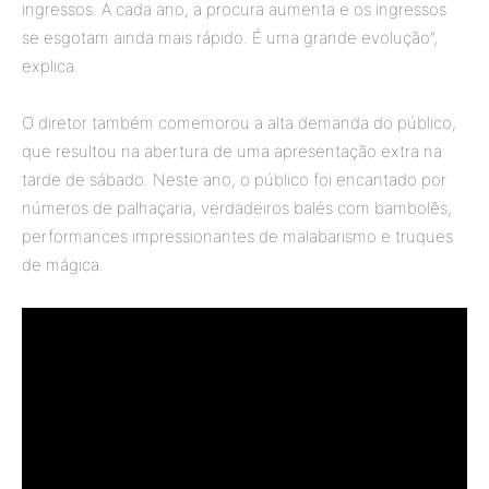
ingressos. A cada ano, a procura aumenta e os ingressos
se esgotam ainda mais rápido. É uma grande evolução”,
explica.
O diretor também comemorou a alta demanda do público,
que resultou na abertura de uma apresentação extra na
tarde de sábado. Neste ano, o público foi encantado por
números de palhaçaria, verdadeiros balés com bambolês,
performances impressionantes de malabarismo e truques
de mágica.