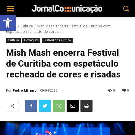
Abrir a barra de ferramentas
Home
Cultura
Mish Mash encerra Festival de Curitiba com
espetáculo recheado de cores e...
Cultura
Destaques
Festival de Curitiba
Mish Mash encerra Festival
de Curitiba com espetáculo
recheado de cores e risadas
Por
Pedro Milano
09/04/2025
8
0