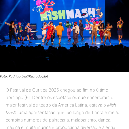
Foto: Rodrigo Leal/Reprodução)
O Festival de Curitiba 2025 chegou ao fim no último
domingo (6). Dentre os espetáculos que encerraram o
maior festival de teatro da América Latina, estava o
Mish
Mash
, uma apresentação que, ao longo de 1 hora e meia,
combina números de palhaçaria, malabarismo, dança,
mágica e muita música e proporciona diversão e alegria