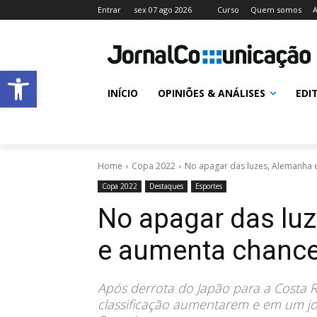
Entrar
sex 07 ago 2026
Curso
Quem somos
A
Abrir a barra de ferramentas
INÍCIO
OPINIÕES & ANÁLISES
EDI
Home
Copa 2022
No apagar das luzes, Alemanha 
Copa 2022
Destaques
Esportes
No apagar das lu
e aumenta chances
Após derrota do Japão para a Costa R
classificação aumentarem e em um j