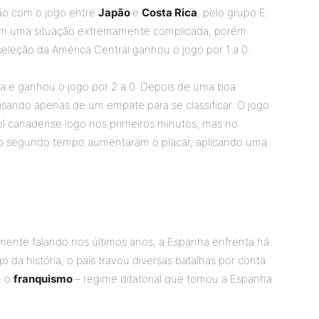
ão com o jogo entre
Japão
e
Costa Rica
, pelo grupo E.
 em uma situação extremamente complicada, porém
seleção da América Central ganhou o jogo por 1 a 0.
a e ganhou o jogo por 2 a 0. Depois de uma boa
cisando apenas de um empate para se classificar. O jogo
 canadense logo nos primeiros minutos, mas no
 no segundo tempo aumentaram o placar, aplicando uma
mente falando nos últimos anos, a Espanha enfrenta há
go da história, o país travou diversas batalhas por conta
m o
franquismo
– regime ditatorial que tomou a Espanha