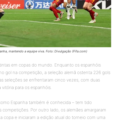
nha, mantendo a equipe viva. Foto: Divulgação (Fifa.com)
istintas em copas do mundo. Enquanto os espanhóis
mo gol na competição, a seleção alemã ostenta 226 gols
uas seleções se enfrentaram cinco vezes, com duas
 vitória para os espanhóis.
como Espanha também é conhecida – tem tido
 competições. Por outro lado, os alemães amargaram
 copa e iniciaram a edição atual do torneio com uma