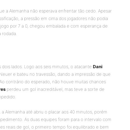
que a Alemanha não esperava enfrentar tão cedo. Apesar
sificação, a pressão em cima dos jogadores não podia
o jogo por 7 a 0, chegou embalada e com esperança de
a rodada.
 dois lados. Logo aos seis minutos, o atacante
Dani
 Neuer e bateu no travessão, dando a impressão de que
o. Ao contrário do esperado, não houve muitas chances
res
perdeu um gol inacreditável, mas teve a sorte de
impedido.
, a Alemanha até abriu o placar aos 40 minutos, porém
impedimento. As duas equipes foram para o intervalo com
s reais de gol, o primeiro tempo foi equilibrado e bem