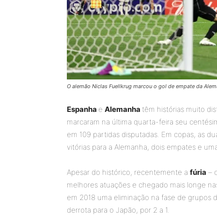
O alemão Niclas Fuellkrug marcou o gol de empate da Alema
Espanha
e
Alemanha
têm histórias muito d
marcaram na última quarta-feira seu centési
em 109 partidas disputadas. Em copas, as d
vitórias para a Alemanha, dois empates e uma
Apesar do histórico, recentemente a
fúria
– 
melhores atuações e chegado mais longe nas
em 2018 uma eliminação na fase de grupos da
derrota para o Japão, por 2 a 1.