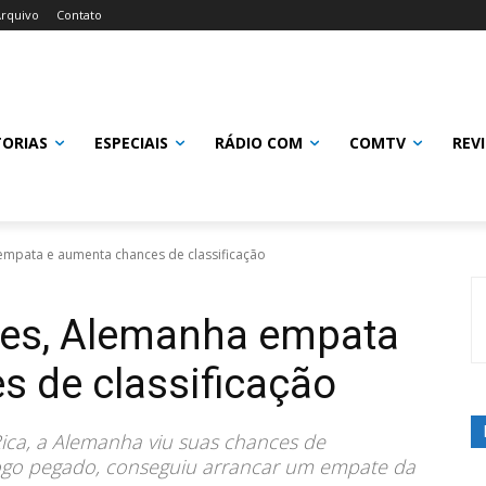
rquivo
Contato
TORIAS
ESPECIAIS
RÁDIO COM
COMTV
REV
empata e aumenta chances de classificação
zes, Alemanha empata
 de classificação
ica, a Alemanha viu suas chances de
ogo pegado, conseguiu arrancar um empate da