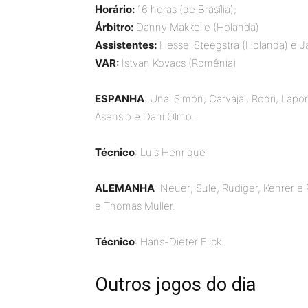
Horário:
16 horas (de Brasília);
Árbitro:
Danny Makkelie (Holanda)
Assistentes:
Hessel Steegstra (Holanda) e J
VAR:
Istvan Kovacs (Romênia)
ESPANHA
: Unai Simón; Carvajal, Rodri, Lapo
Asensio e Dani Olmo.
Técnico
: Luis Henrique
ALEMANHA
: Neuer; Sule, Rudiger, Kehrer 
e Thomas Muller.
Técnico
: Hans-Dieter Flick
Outros jogos do dia