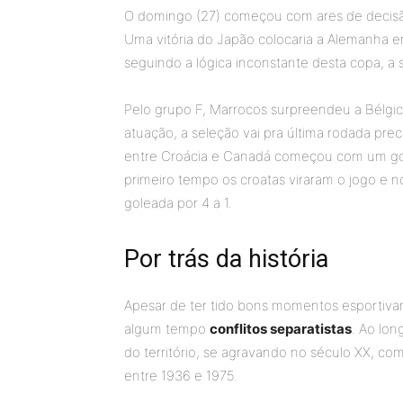
O domingo (27) começou com ares de decis
Uma vitória do Japão colocaria a Alemanha
seguindo a lógica inconstante desta copa, a 
Pelo grupo F, Marrocos surpreendeu a Bélgic
atuação, a seleção vai pra última rodada pre
entre Croácia e Canadá começou com um gol
primeiro tempo os croatas viraram o jogo e
goleada por 4 a 1.
Por trás da história
Apesar de ter tido bons momentos esportiva
algum tempo
conflitos separatistas
. Ao lon
do território, se agravando no século XX, co
entre 1936 e 1975.