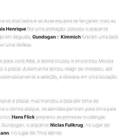
os dois lados e as duas equipes se lançaram mais ao
uis Henrique
fez uma alteração: colocou o atacante
ogo em seguida,
Gundogan
e
Kimmich
fizeram uma bela
zer uma defesa.
 para Jordi Alba, o lateral cruzou e encontrou Morata
ndo o placar. A Alemanha tentou reagir de imediato, até
matematicamente a seleção, a deixaria em uma situação
pliar o placar, mas mandou a bola por cima do
a o contra ataque, os alemães partiram para cima para
écnico
Hans Flick
preparou as primeiras mudanças.
de Gundogan; o atacante
Niclas Fullkrug
, no lugar de
mann
, no lugar de Thilo Kehrer.