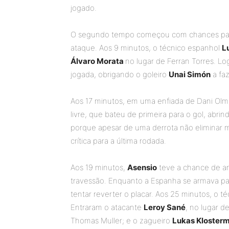
jogado.
O segundo tempo começou com chances para 
ataque. Aos 9 minutos, o técnico espanhol
L
Álvaro Morata
no lugar de Ferran Torres. L
jogada, obrigando o goleiro
Unai Simón
a fa
Aos 17 minutos, em uma enfiada de Dani Olmo
livre, que bateu de primeira para o gol, abri
porque apesar de uma derrota não eliminar 
crítica para a última rodada.
Aos 19 minutos,
Asensio
teve a chance de am
travessão. Enquanto a Espanha se armava par
tentar reverter o placar. Aos 25 minutos, o t
Entraram o atacante
Leroy Sané
, no lugar 
Thomas Muller; e o zagueiro
Lukas Kloster