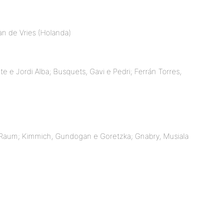
an de Vries (Holanda)
rte e Jordi Alba; Busquets, Gavi e Pedri; Ferrán Torres,
e Raum; Kimmich, Gundogan e Goretzka; Gnabry, Musiala