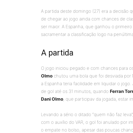
A partida deste domingo (27) era a decisão 
de chegar ao jogo ainda com chances de clas
ser maior. A Espanha, que ganhou o primeir
sacramentar a classificação logo na penúltim
A partida
O jogo iniciou pegado e com chances para os
Olmo
chutou uma bola que foi desviada por
a Espanha teria facilidade em liquidar o jog
de gol até os 31 minutos, quando
Ferran Tor
Dani Olmo
, que participav da jogada, estar 
Levando a sério o ditado “quem não faz leva”
com o auxílio do VAR, o gol foi anulado por 
o empate no bolso, apesar das poucas chance