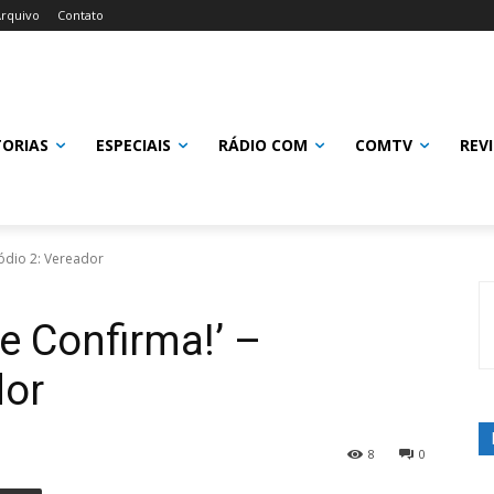
rquivo
Contato
TORIAS
ESPECIAIS
RÁDIO COM
COMTV
REV
sódio 2: Vereador
e Confirma!’ –
dor
8
0