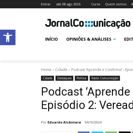
Entrar
sáb 08 ago 2026
Curso
Quem somos
A
Abrir a barra de ferramentas
INÍCIO
OPINIÕES & ANÁLISES
EDI
Home
Cidade
Podcast ‘Aprende e Confirma!’ - Epi
Cidade
Destaques
Política
Rádio Comunicação
Podcast ‘Aprende 
Episódio 2: Verea
Por
Eduardo Alcântara
04/10/2024