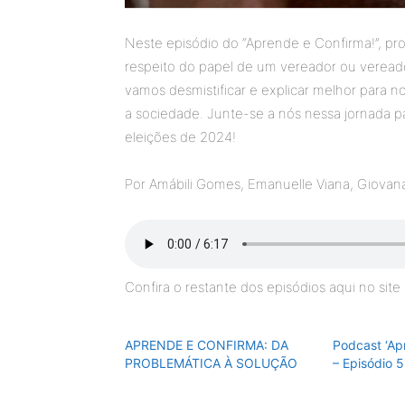
Neste episódio do “Aprende e Confirma!”, pr
respeito do papel de um vereador ou vereado
vamos desmistificar e explicar melhor para n
a sociedade. Junte-se a nós nessa jornada p
eleições de 2024!
Por Amábili Gomes, Emanuelle Viana, Giova
Confira o restante dos episódios aqui no sit
APRENDE E CONFIRMA: DA
Podcast ‘Ap
PROBLEMÁTICA À SOLUÇÃO
– Episódio 