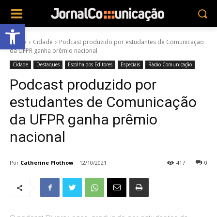
Abrir a barra de ferramentas
Home
Cidade
Podcast produzido por estudantes de Comunicação
da UFPR ganha prêmio nacional
Cidade
Destaques
Escolha dos Editores
Especiais
Rádio Comunicação
Podcast produzido por
estudantes de Comunicação
da UFPR ganha prêmio
nacional
Por
Catherine Plothow
12/10/2021
417
0