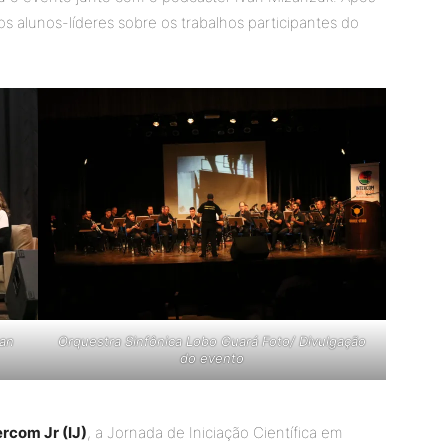
 alunos-líderes sobre os trabalhos participantes do
van
Orquestra Sinfônica Lobo Guará Foto/ Divulgação
do evento
ercom Jr (IJ)
, a Jornada de Iniciação Científica em