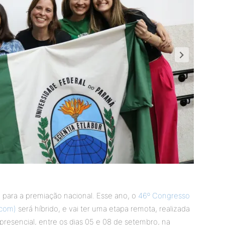
a para a premiação nacional. Esse ano, o
46º Congresso
rcom)
será híbrido, e vai ter uma etapa remota, realizada
presencial, entre os dias 05 e 08 de setembro, na