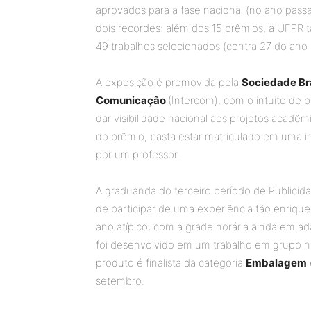
aprovados para a fase nacional (no ano pas
dois recordes: além dos 15 prêmios, a UFPR 
49 trabalhos selecionados (contra 27 do ano
A exposição é promovida pela
Sociedade Bra
Comunicação
(Intercom), com o intuito de 
dar visibilidade nacional aos projetos acadê
do prêmio, basta estar matriculado em uma ins
por um professor.
A graduanda do terceiro período de Public
de participar de uma experiência tão enriq
ano atípico, com a grade horária ainda em a
foi desenvolvido em um trabalho em grupo na
produto é finalista da categoria
Embalagem
setembro.