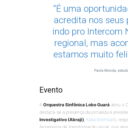
“É uma oportunida
acredita nos seus
indo pro Intercom
regional, mas acon
estamos muito fel
Paola Monda, estud
Evento
A
Orquestra Sinfônica Lobo Guará
abriu o 
destaca-se a presença da jornalista e presid
Investigativo (Abraji)
,
Katia Brembatti
, resp
ferramenta de transformação social
, que abr