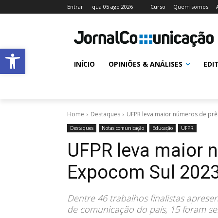
Entrar
qua 05 ago 2026
Curso
Quem somos
Abrir a barra de ferramentas
INÍCIO
OPINIÕES & ANÁLISES
EDI
Home
Destaques
UFPR leva maior números de 
Destaques
Notas comunicação
Educação
UFPR
UFPR leva maior 
Expocom Sul
Dentre 46 trabalhos finalistas apres
de comunicação do país, 15 foram se