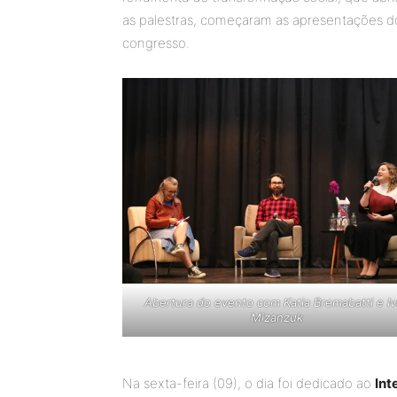
as palestras, começaram as apresentações dos
congresso.
Abertura do evento com Katia Bremabatti e I
Mizanzuk
Na sexta-feira (09), o dia foi dedicado ao
Int