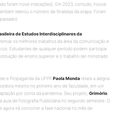
sado foram nove indicações). Em 2023, contudo, houve
também liderou o número de finalistas da etapa. Foram
 passado).
sileira de Estudos Interdisciplinares da
premiar os melhores trabalhos da área da comunicação e
micos. Estudantes de qualquer período podem participar
tituição de ensino superior e o trabalho ser ministrado
idade e Propaganda da UFPR
Paola Monda
relata a alegria
uecedora mesmo no primeiro ano de faculdade, em um
daptação por conta da pandemia. Seu projeto,
Grimório
,
 aula de Fotografia Publicitária no segundo semestre. O
e agora irá concorrer a fase nacional no mês de