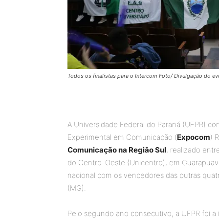
Todos os finalistas para o Intercom Foto/ Divulgação do ev
A Universidade Federal do Paraná (UFPR) co
Experimental em Comunicação (
Expocom
) 
Comunicação na Região Sul
, realizado entr
do Centro-Oeste (Unicentro), em Guarapuava
nacional com os vencedores das outras quat
(MG).
Pelo segundo ano consecutivo, a UFPR foi a 