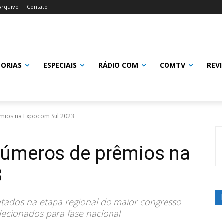
Arquivo
Contato
TORIAS
ESPECIAIS
RÁDIO COM
COMTV
REV
prêmios na Expocom Sul 2023
números de prêmios na
 2023
entados na etapa regional do maior congresso
lecionados para fase nacional