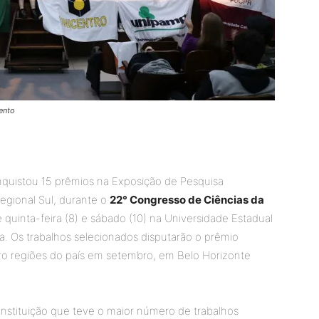
ento
nquistou 15 prêmios na Exposição de Pesquisa
Regional Sul, durante o
22° Congresso de Ciências da
e quinta-feira (8) e sábado (10) na Universidade Estadual
. Os trabalhos selecionados disputarão o prêmio
ro regiões do país em setembro, em Belo Horizonte
instituição que teve o maior número de trabalhos