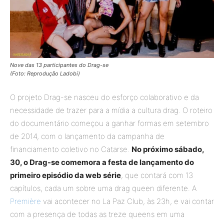
Nove das 13 participantes do Drag-se
(Foto: Reprodução Ladobi)
O projeto Drag-se nasceu do esforço colaborativo e da
necessidade de trazer para a mídia a cultura drag. O roteiro
do documentário começou a ganhar formas em setembro
de 2014, com o lançamento da campanha de
financiamento coletivo no Catarse.
No próximo sábado,
30, o Drag-se comemora a festa de lançamento do
primeiro episódio da web série
, que contará com 13
capítulos, cada um sobre uma drag queen diferente. A
Première
vai acontecer no La Paz Club, às 23h, e vai contar
com a presença de todas as treze queens em uma