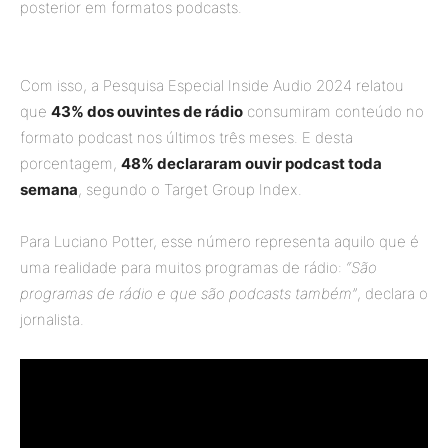
posterior em formatos podcasts.
Com isso, a Pesquisa Especial Inside Audio 2024 relatou
que
43% dos ouvintes de rádio
consumiram conteúdo no
formato podcast nos últimos três meses. E desta
porcentagem,
48% declararam ouvir podcast toda
semana
, segundo o Target Group Index.
Para Luciano Potter, esse número representa aquilo que é
uma realidade para muitos programas de rádio:
“São
programas de rádio e que são podcasts também”
, declara o
jornalista.