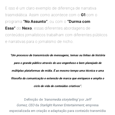
E isso é um claro exemplo de diferença de narrativa
trasmidiática. Assim como acontece com o
G1
com o
programa
“No Assunto”
, ou com o
“Durma com
Essa”
do
Nexo
, essas diferentes abordagens de
conteúdos jornalísticos trabalham com diferentes públicos
e narrativas para o jornalismo de nicho.
“Um processo de transmissão de mensagens, temas ou linhas de história
para o grande público através do uso engenhoso e bem planejado de
múltiplas plataformas de mídia. É ao mesmo tempo uma técnica e uma
filosofia da comunicação e extensão de marca que enriquece e amplia o
ciclo de vida de conteúdos criativos”.
Definição de
‘transmedia storytelling’
por
Jeff
Gomez
,
CEO
da
Starlight Runner Entertainment
, empresa
especializada em criação e adaptação para conteúdo transmídia