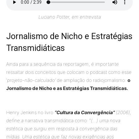
Luciano Potter, em entrevista
Jornalismo de Nicho e Estratégias
Transmidiáticas
Ainda para a sequência da reportagem, é importante
ressaltar dois conceitos que colocam o podcast como esse
‘
projeto-não-calculado’
de ampliação do radiojornalismo:
o
Jornalismo de Nicho e as Estratégias Transmidiáticas.
Henry Jenkins no livro
“Cultura da Convergência”
(2006),
define a
narrativa transmidiática como: “
(…) uma nova
estética que surgiu em resposta à convergência das
mídias. Uma estética que faz novas exigências aos