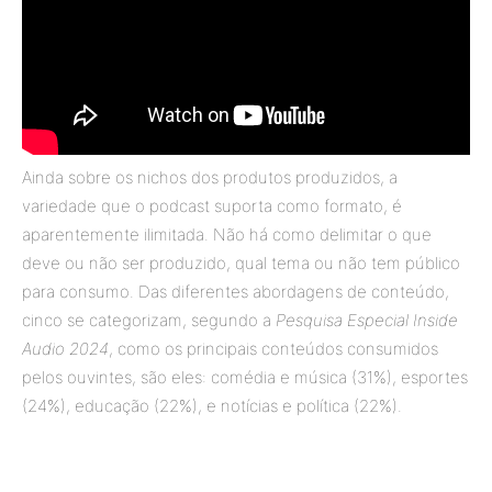
Ainda sobre os nichos dos produtos produzidos, a
variedade que o podcast suporta como formato, é
aparentemente ilimitada. Não há como delimitar o que
deve ou não ser produzido, qual tema ou não tem público
para consumo. Das diferentes abordagens de conteúdo,
cinco se categorizam, segundo a
Pesquisa Especial Inside
Audio 2024
, como os principais conteúdos consumidos
pelos ouvintes, são eles: comédia e música (31%), esportes
(24%), educação (22%), e notícias e política (22%).