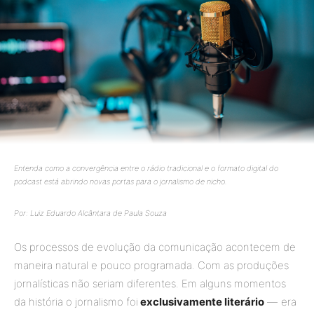
Entenda como a convergência entre o rádio tradicional e o formato digital do
podcast está abrindo novas portas para o jornalismo de nicho.
Por: Luiz Eduardo Alcântara de Paula Souza
Os processos de evolução da comunicação acontecem de
maneira natural e pouco programada. Com as produções
jornalísticas não seriam diferentes. Em alguns momentos
da história o jornalismo foi
exclusivamente literário
— era