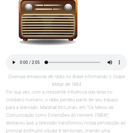
Diversas emissoras de rádio no Brasil informando o Golpe
Militar de 1964
Por sua vez, com a crescente influência das telas no
cotidiano humano, o rádio perdeu parte de seu espaço
para a televisão. Marshall McLuhan, em “Os Meios de
Comunicação como Extensões do Homem (1964)”,
destacou que a televisão transformou nossa percepção ao
priorizar estímulos visuais e sensoriais, criando uma