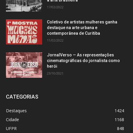
a arte brasileira
17/02/2022
Coletivo de artistas mulheres ganha
destaque na arte urbana e
contemporânea de Curitiba
11/02/2022
JornalVerso — As representações
cinematográficas do jornalista como
herói
23/10/2021
CATEGORIAS
Destaques
1424
Cidade
1168
UFPR
848