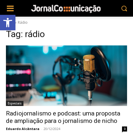
Abrir a barra de ferramentas
Tags
Rádio
Tag:
rádio
Especiais
Radiojornalismo e podcast: uma proposta
de ampliação para o jornalismo de nicho
Eduardo Alcântara
-
20/12/2024
0