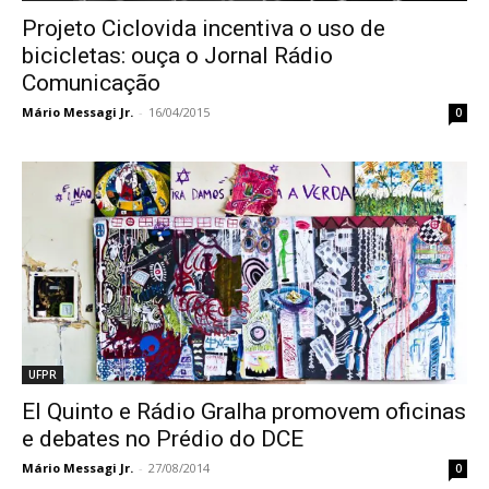
Projeto Ciclovida incentiva o uso de
bicicletas: ouça o Jornal Rádio
Comunicação
Mário Messagi Jr.
-
16/04/2015
0
UFPR
El Quinto e Rádio Gralha promovem oficinas
e debates no Prédio do DCE
Mário Messagi Jr.
-
27/08/2014
0