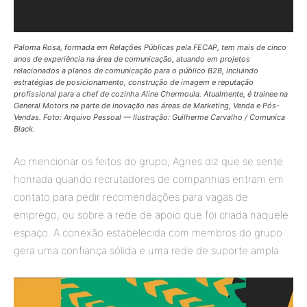
Paloma Rosa, formada em Relações Públicas pela FECAP, tem mais de cinco
anos de experiência na área de comunicação, atuando em projetos
relacionados a planos de comunicação para o público B2B, incluindo
estratégias de posicionamento, construção de imagem e reputação
profissional para a chef de cozinha Aline Chermoula. Atualmente, é
trainee
na
General Motors na parte de inovação nas áreas de Marketing, Venda e Pós-
Vendas. Foto: Arquivo Pessoal — Ilustração: Guilherme Carvalho / Comunica
Black.
Ao mencionar os feitos do grupo, Agnes diz que se sente
honrada quando recrutadores de companhias entram em
contato para pedir recomendações para vagas de
emprego, ou sobre a rede de apoio que foi criada naquele
espaço. A conexão estabelecida com membros do grupo
gera uma confiança sólida e uma rede de suporte ampla.