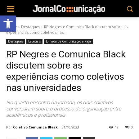
Abrir a barra de ferramentas
Home
Destaques
RP Negres e Comunica Black discutem sobre as
experiências como coletivos nas...
Destaques
Especiais
Jornada de Comunicação e Raça
RP Negres e Comunica Black
discutem sobre as
experiências como coletivos
nas universidades
No quarto encontro da jornada, os dois coletivos
conversaram sobre o processo de organização entre
acadêmicos e profissionais
Por
Coletivo Comunica Black
31/10/2023
19
0