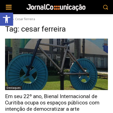
Abrir a barra de ferramentas
Tags
Cesar ferreira
Tag:
cesar ferreira
Destaques
Em seu 22º ano, Bienal Internacional de
Curitiba ocupa os espaços públicos com
intenção de democratizar a arte