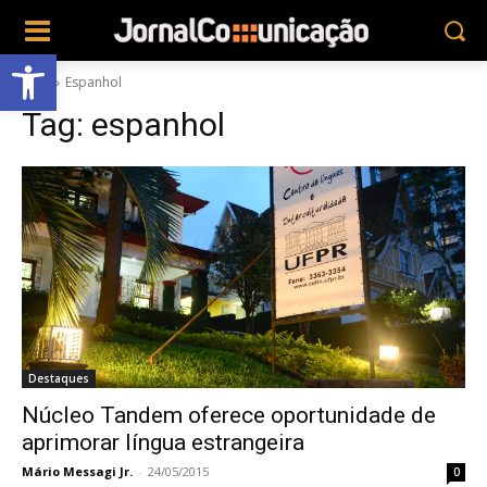
Abrir a barra de ferramentas
Tags
Espanhol
Tag:
espanhol
Destaques
Núcleo Tandem oferece oportunidade de
aprimorar língua estrangeira
Mário Messagi Jr.
-
24/05/2015
0