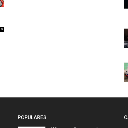
0
POPULARES
C