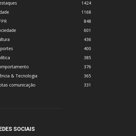
estaques
1424
idade
1168
FPR
848
ociedade
601
ltura
436
sportes
400
lítica
385
omportamento
376
ência & Tecnologia
365
otas comunicação
331
EDES SOCIAIS