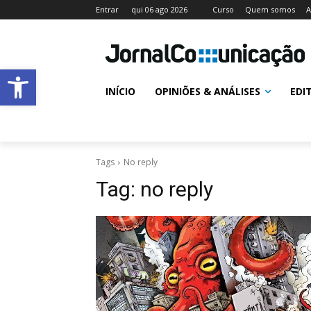
Entrar
qui 06 ago 2026
Curso
Quem somos
A
Abrir a barra de ferramentas
INÍCIO
OPINIÕES & ANÁLISES
EDI
Tags
No reply
Tag:
no reply