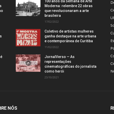
100 anos da Semana de Arte
D
s
Moderna: relembre 22 obras
C
no
que revolucionaram a arte
brasileira
U
17/02/2022
S
Coletivo de artistas mulheres
Cu
is
ganha destaque na arte urbana
E
e contemporânea de Curitiba
11/02/2022
Po
C
 é
JornalVerso — As
representações
Ci
cinematográficas do jornalista
N
como herói
23/10/2021
BRE NÓS
R