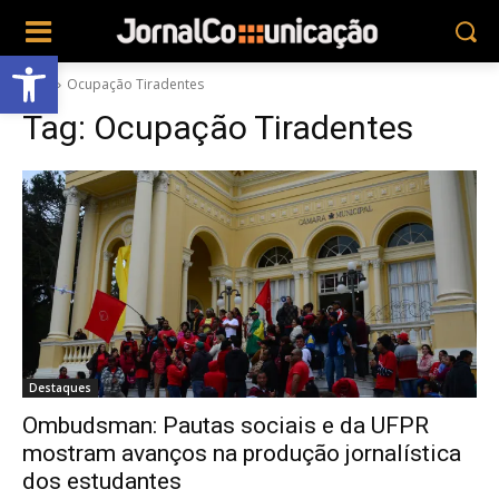
Abrir a barra de ferramentas
Tags
Ocupação Tiradentes
Tag:
Ocupação Tiradentes
Destaques
Ombudsman: Pautas sociais e da UFPR
mostram avanços na produção jornalística
dos estudantes