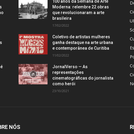
100 anos da Semana de Arte
D
s
Moderna: relembre 22 obras
C
no
que revolucionaram a arte
brasileira
U
17/02/2022
S
Coletivo de artistas mulheres
Cu
is
ganha destaque na arte urbana
E
e contemporânea de Curitiba
11/02/2022
Po
C
 é
JornalVerso — As
representações
Ci
cinematográficas do jornalista
N
como herói
23/10/2021
BRE NÓS
R