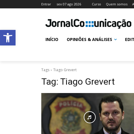
Entrar
sex 07 ago 2026
Curso
Quem somos
A
Abrir a barra de ferramentas
INÍCIO
OPINIÕES & ANÁLISES
EDI
Tags
Tiago Grevert
Tag:
Tiago Grevert