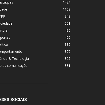
estaques
1424
idade
1168
FPR
848
ociedade
601
ltura
436
sportes
400
lítica
385
omportamento
376
ência & Tecnologia
365
otas comunicação
331
EDES SOCIAIS