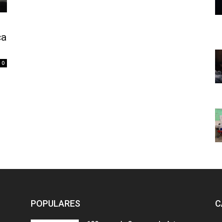
ça
0
POPULARES
C