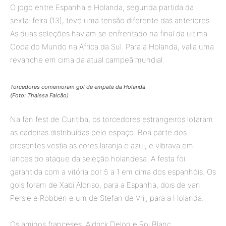
O jogo entre Espanha e Holanda, segunda partida da
sexta-feira (13), teve uma tensão diferente das anteriores.
As duas seleções haviam se enfrentado na final da ultima
Copa do Mundo na África da Sul. Para a Holanda, valia uma
revanche em cima da atual campeã mundial.
Torcedores comemoram gol de empate da Holanda
(Foto: Thaíssa Falcão)
Na fan fest de Curitiba, os torcedores estrangeiros lotaram
as cadeiras distribuídas pelo espaço. Boa parte dos
presentes vestia as cores laranja e azul, e vibrava em
lances do ataque da seleção holandesa. A festa foi
garantida com a vitória por 5 a 1 em cima dos espanhóis. Os
gols foram de Xabi Alonso, para a Espanha, dois de van
Persie e Robben e um de Stefan de Vrij, para a Holanda.
Os amigos franceses, Aldrick Delon e Roi Blanc