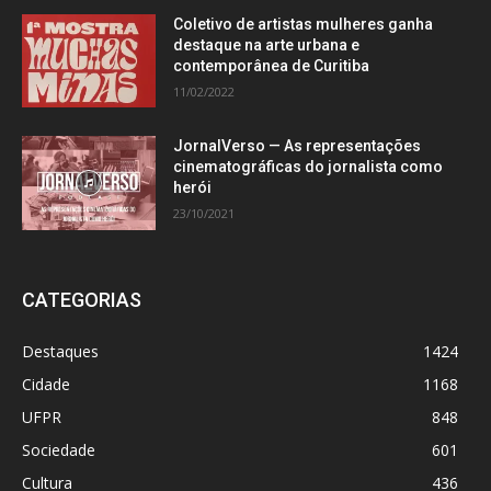
Coletivo de artistas mulheres ganha
destaque na arte urbana e
contemporânea de Curitiba
11/02/2022
JornalVerso — As representações
cinematográficas do jornalista como
herói
23/10/2021
CATEGORIAS
Destaques
1424
Cidade
1168
UFPR
848
Sociedade
601
Cultura
436