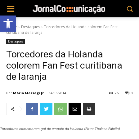
Abrir a barra de ferramentas
Home
Destaques
Torcedores da Holanda colorem Fan Fest
curitibana de laranja
Destaques
Torcedores da Holanda
colorem Fan Fest curitibana
de laranja
Por
Mário Messagi Jr.
14/06/2014
26
0
Torcedores comemoram gol de empate da Holanda (Foto: Thaíssa Falcão)