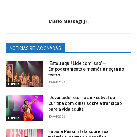
Mário Messagi Jr.
NOTÍCIAS RELACIONADAS
‘Estou aqui! Lide com isso’ —
Empoderamento e memória negra no
teatro
10/04/2026
Cultura
Juventude retorna ao Festival de
Curitiba com olhar sobre a transição
para a vida adulta
10/04/2026
Cultura
Fabíula Passini fala sobre sua