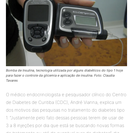
Bomba de Insulina, tecnologia utilizada por alguns diabéticos do tipo 1 hoje
para fazer o controle da glicemia e aplicação de insulina.
Foto: Claudia
Tavares
O médico endocrinologista e pesquisador clínico do Centro
de Diabetes de Curitiba (CDC), André Vianna, explica um
dos motivos das pesquisas no tratamento do diabetes tipo
1. “Justamente pelo fato dessas pessoas terem de usar de
3 a 8 injeções por dia que está se buscando novas formas