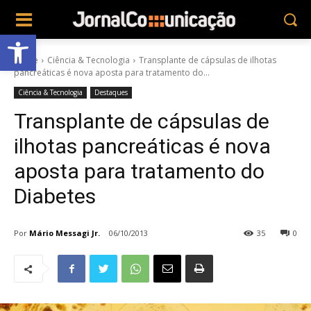
Abrir a barra de ferramentas
Home
Ciência & Tecnologia
Transplante de cápsulas de ilhotas
pancreáticas é nova aposta para tratamento do...
Ciência & Tecnologia
Destaques
Transplante de cápsulas de
ilhotas pancreáticas é nova
aposta para tratamento do
Diabetes
Por
Mário Messagi Jr.
06/10/2013
35
0