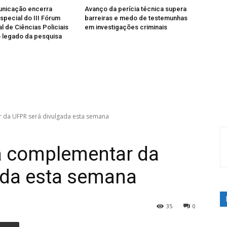
unicação encerra
Avanço da perícia técnica supera
special do III Fórum
barreiras e medo de testemunhas
l de Ciências Policiais
em investigações criminais
 legado da pesquisa