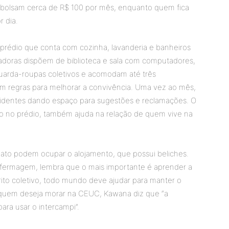
sembolsam cerca de R$ 100 por mês, enquanto quem fica
 dia.
rédio que conta com cozinha, lavanderia e banheiros
adoras dispõem de biblioteca e sala com computadores,
uarda-roupas coletivos e acomodam até três
am regras para melhorar a convivência. Uma vez ao mês,
esidentes dando espaço para sugestões e reclamações. O
ado no prédio, também ajuda na relação de quem vive na
to podem ocupar o alojamento, que possui beliches.
fermagem, lembra que o mais importante é aprender a
írito coletivo, todo mundo deve ajudar para manter o
a quem deseja morar na CEUC, Kawana diz que “a
ara usar o intercampi”.