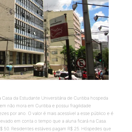
a Casa da Estudante Universitária de Curitiba hospeda
m não mora em Curitiba e possui fragilidade
es por ano. O valor é mais acessível a esse público e é
 levado em conta o tempo que a aluna ficará na Casa.
R$ 50. Residentes estáveis pagam R$ 25. Hóspedes que