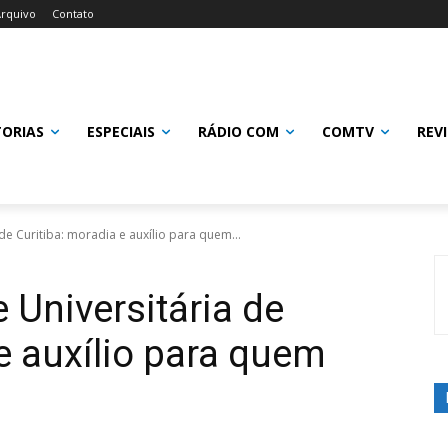
rquivo
Contato
TORIAS
ESPECIAIS
RÁDIO COM
COMTV
REV
de Curitiba: moradia e auxílio para quem...
 Universitária de
e auxílio para quem