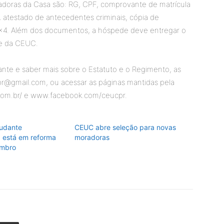
adoras da Casa são: RG, CPF, comprovante de matrícula
, atestado de antecedentes criminais, cópia de
3×4. Além dos documentos, a hóspede deve entregar o
e da CEUC.
nte e saber mais sobre o Estatuto e o Regimento, as
pr@gmail.com, ou acessar as páginas mantidas pela
.com.br/ e www.facebook.com/ceucpr.
udante
CEUC abre seleção para novas
a está em reforma
moradoras
mbro