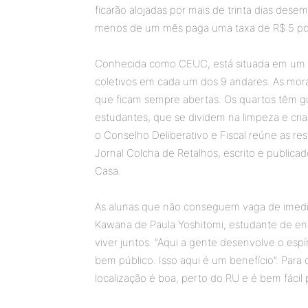
ficarão alojadas por mais de trinta dias de
menos de um mês paga uma taxa de R$ 5 por
Conhecida como CEUC, está situada em um p
coletivos em cada um dos 9 andares. As mor
que ficam sempre abertas. Os quartos têm g
estudantes, que se dividem na limpeza e cri
o Conselho Deliberativo e Fiscal reúne as r
Jornal Colcha de Retalhos, escrito e public
Casa.
As alunas que não conseguem vaga de imedia
Kawana de Paula Yoshitomi, estudante de en
viver juntos. “Aqui a gente desenvolve o esp
bem público. Isso aqui é um benefício”. Par
localização é boa, perto do RU e é bem fácil p