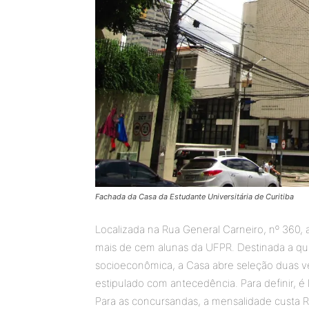
Fachada da Casa da Estudante Universitária de Curitiba
Localizada na Rua General Carneiro, nº 360, 
mais de cem alunas da UFPR. Destinada a que
socioeconômica, a Casa abre seleção duas vez
estipulado com antecedência. Para definir, é
Para as concursandas, a mensalidade custa 