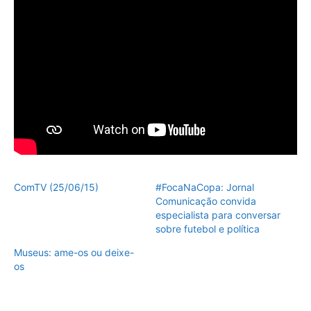
ComTV (25/06/15)
#FocaNaCopa: Jornal
Comunicação convida
especialista para conversar
sobre futebol e política
Museus: ame-os ou deixe-
os