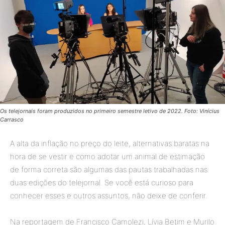
Os telejornais foram produzidos no primeiro semestre letivo de 2022. Foto: Vinícius
Carrasco
A alta da inflação no preço do leite, alternativas baratas na
hora de se vestir e como adotar um animal de estimação
de forma correta são algumas das pautas trabalhadas nas
duas edições do telejornal. Se você está curioso para
conhecer esses e outros assuntos, não deixe de conferir.
Na reportagem de Francisco Camolezi, Lívia Betim e Murilo