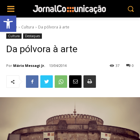
Abrir a barra de ferramentas
Home
Cultura
Da pólvora à arte
Cultura
Destaques
Da pólvora à arte
Por
Mário Messagi Jr.
13/04/2014
37
0