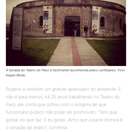
A faixada do Teatro do Paiol é facilmente reconhecida pelos curitibanos. Foto:
Kaype Abreu
Rogério é também um grande apreciador do ambiente. E
não é para menos, há 25 anos trabalhando no Teatro do
Paiol, ele conta que sofreu com o estigma de que
funcionário público não pode ser promovido. “Tem que
gostar do que faz. E eu gosto. Acho que a parte técnica é
o coração do teatro”, comenta.