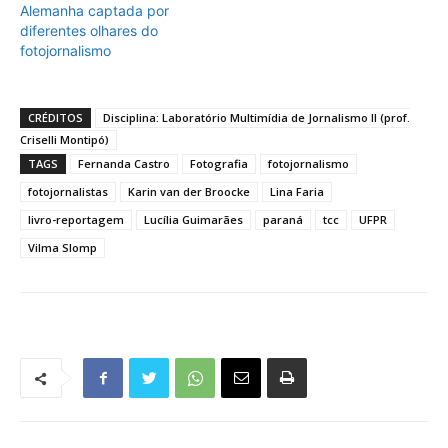
Alemanha captada por
diferentes olhares do
fotojornalismo
CRÉDITOS
Disciplina: Laboratório Multimídia de Jornalismo II (prof.
Criselli Montipó)
TAGS
Fernanda Castro
Fotografia
fotojornalismo
fotojornalistas
Karin van der Broocke
Lina Faria
livro-reportagem
Lucília Guimarães
paraná
tcc
UFPR
Vilma Slomp