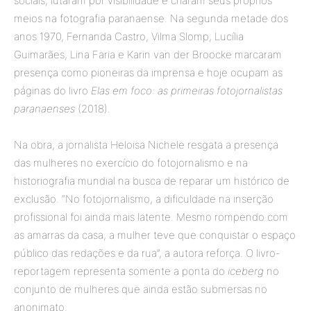
sociais, lutaram por visibilidade e criaram seus próprios
meios na fotografia paranaense. Na segunda metade dos
anos 1970, Fernanda Castro, Vilma Slomp, Lucília
Guimarães, Lina Faria e Karin van der Broocke marcaram
presença como pioneiras da imprensa e hoje ocupam as
páginas do livro
Elas em foco: as primeiras fotojornalistas
paranaenses
(2018).
Na obra, a jornalista Heloisa Nichele resgata a presença
das mulheres no exercício do fotojornalismo e na
historiografia mundial na busca de reparar um histórico de
exclusão. “No fotojornalismo, a dificuldade na inserção
profissional foi ainda mais latente. Mesmo rompendo com
as amarras da casa, a mulher teve que conquistar o espaço
público das redações e da rua”, a autora reforça. O livro-
reportagem representa somente a ponta do
iceberg
no
conjunto de mulheres que ainda estão submersas no
anonimato.