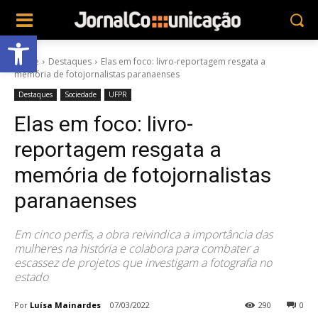
Abrir a barra de ferramentas
Home
Destaques
Elas em foco: livro-reportagem resgata a
memória de fotojornalistas paranaenses
Destaques
Sociedade
UFPR
Elas em foco: livro-
reportagem resgata a
memória de fotojornalistas
paranaenses
Em cinco perfis, a obra reivindica a importância das
mulheres na história e colabora para combater a
escassez de projetos que investigam a fotografia no
estado
Por
Luísa Mainardes
07/03/2022
290
0