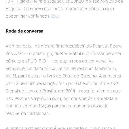
10 e 11 (sexta-feira e sábado), às 20h30, no Teatro SESC da
Esquina. Os ingressos e mais informações sobre a obra
podem ser conferidos
aqui
.
Roda de conversa
Além da peça, na mostra “Interlocuções” do Festival, Pedro
Kosovski — dramaturgo, diretor teatral e professor de artes
cênicas da PUC-RIO — conduz a roda de conversa “As
Veias Abertas da América Latina: Redestinar”, também no
dia 11, para discutir o livro de Eduardo Galeano. A conversa
partirá de uma declaração feita por Galeano durante a 2ª
Bienal do Livro de Brasília, em 2014: o escritor afirmou que
não leria mais a própria obra, por considerá-la simplista e
por não ter mais forças para sustentar uma prosa de
“esquerda tradicional”.
A proposta do encontro é analisar tanto o livro quanto a