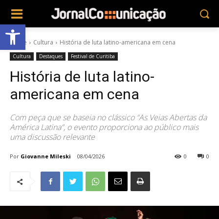
Abrir a barra de ferramentas
Home
Cultura
História de luta latino-americana em cena
Cultura
Destaques
Festival de Curitiba
História de luta latino-
americana em cena
Com peça que se baseia no clássico “As Veias Abertas da
América Latina”, o evento proporciona ao público mais
uma discussão relevante
Por
Giovanne Mileski
08/04/2026
0
0