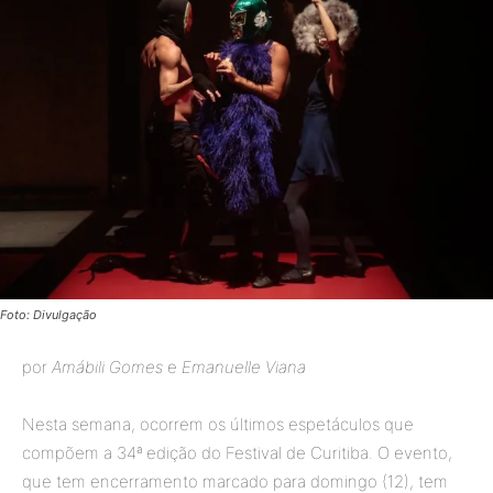
Foto: Divulgação
por
Amábili Gomes
e
Emanuelle Viana
Nesta semana, ocorrem os últimos espetáculos que
compõem a 34ª edição do Festival de Curitiba. O evento,
que tem encerramento marcado para domingo (12), tem