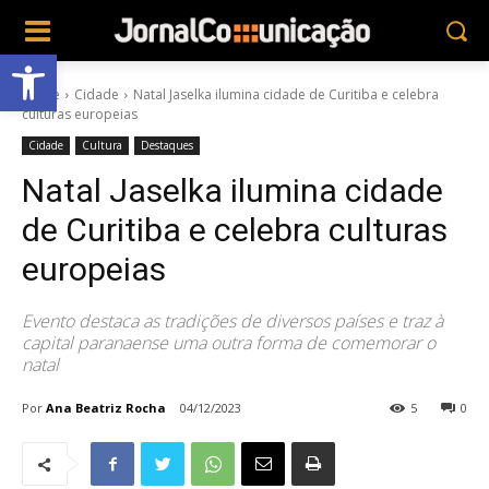
Abrir a barra de ferramentas
Home
Cidade
Natal Jaselka ilumina cidade de Curitiba e celebra
culturas europeias
Cidade
Cultura
Destaques
Natal Jaselka ilumina cidade
de Curitiba e celebra culturas
europeias
Evento destaca as tradições de diversos países e traz à
capital paranaense uma outra forma de comemorar o
natal
Por
Ana Beatriz Rocha
04/12/2023
5
0