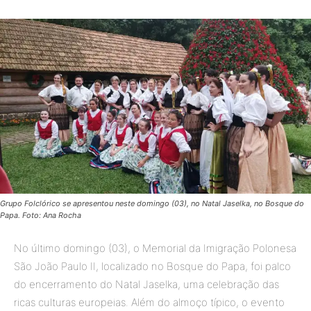
Grupo Folclórico se apresentou neste domingo (03), no Natal Jaselka, no Bosque do
Papa. Foto: Ana Rocha
No último domingo (03), o Memorial da Imigração Polonesa
São João Paulo II, localizado no Bosque do Papa, foi palco
do encerramento do Natal Jaselka, uma celebração das
ricas culturas europeias. Além do almoço típico, o evento