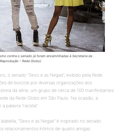
ismo contra o seriado já foram encaminhadas à Secretaria da
: Reprodução – Rede Globo)
ro, o seriado “Sexo e as Negas”, exibido pela Rede
ções de boicote por diversas organizações dos
streia da série, um grupo de cerca de 100 manifestantes
 sede da Rede Globo em São Paulo. Na ocasião, a
 palavra “racista”.
Falabella, “Sexo e as Negas” é inspirado no seriado
 os relacionamentos íntimos de quatro amigas