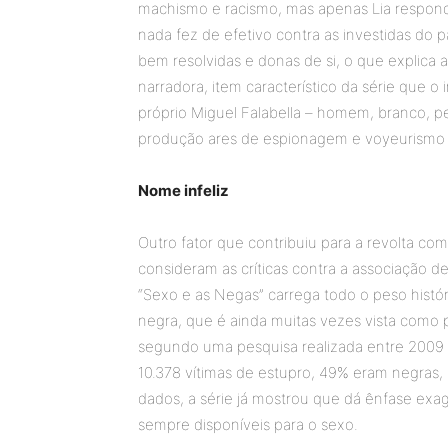
machismo e racismo, mas apenas Lia responde
nada fez de efetivo contra as investidas do 
bem resolvidas e donas de si, o que explica
narradora, item característico da série que o 
próprio Miguel Falabella – homem, branco, 
produção ares de espionagem e voyeurismo e t
Nome infeliz
Outro fator que contribuiu para a revolta com
consideram as críticas contra a associação
“Sexo e as Negas” carrega todo o peso histór
negra, que é ainda muitas vezes vista como 
segundo uma pesquisa realizada entre 2009 e
10.378 vítimas de estupro, 49% eram negras
dados, a série já mostrou que dá ênfase ex
sempre disponíveis para o sexo.