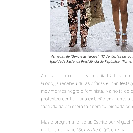
As negas de “Sexo e as Negas”: 117 denúncias de rac
Igualdade Racial da Presidência da República. (Fonte
Antes mesmo de estrear, no dia 16 de setemb
Globo, já recebeu duras críticas e manifesta
movimentos negro e feminista. Na noite de e
protestou contra a sua exibição em frente à
fachada da emissora também foi pichada com a
Mas o programa foi ao ar. Escrito por Miguel 
norte-americano
“Sex & the City“
, que narra