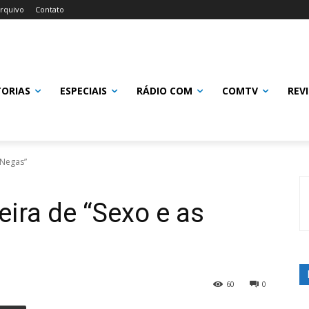
rquivo
Contato
TORIAS
ESPECIAIS
RÁDIO COM
COMTV
REV
 Negas”
eira de “Sexo e as
60
0