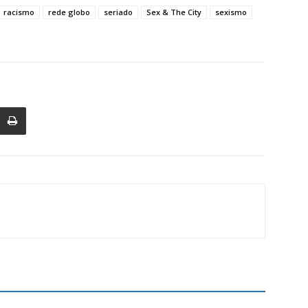
racismo
rede globo
seriado
Sex & The City
sexismo