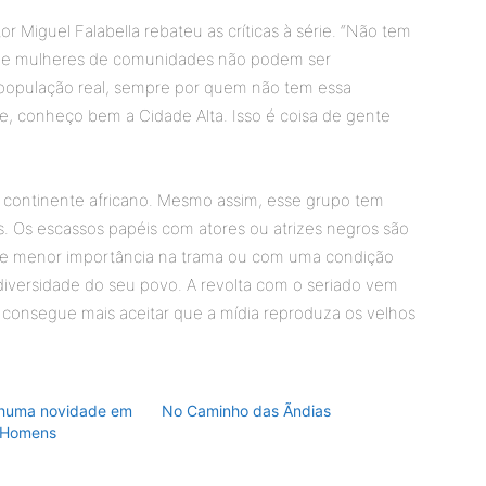
tor Miguel Falabella rebateu as críticas à série. “Não tem
que mulheres de comunidades não podem ser
 população real, sempre por quem não tem essa
, conheço bem a Cidade Alta. Isso é coisa de gente
o continente africano. Mesmo assim, esse grupo tem
s. Os escassos papéis com atores ou atrizes negros são
 de menor importância na trama ou com uma condição
e a diversidade do seu povo. A revolta com o seriado vem
 consegue mais aceitar que a mídia reproduza os velhos
nhuma novidade em
No Caminho das Ãndias
 Homens