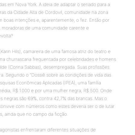
s em Nova York. A ideia de adaptar o seriado para a
ras da Cidade Alta de Cordovil, comunidade na zona
om boas intenções e, aparentemente, o fez. Então por
ras, moradoras de uma comunidade carente e
volta?
Karin Hils), camareira de uma famosa atriz do teatro e
m uma churrascaria frequentada por celebridades e homens
 Tilde (Corina Sabbas), desempregada. Suas profissões
ira. Segundo o “Dossiê sobre as condições de vida das
esquisas Econômicas Aplicadas (IPEA), uma família
dia, R$ 1.000 e por uma mulher negra, R$ 500. Onde
res negras são 69%, contra 42,7% das brancas. Mas o
onvive com números como estes deveria ser o de lutar
s, ainda que no campo da ficção.
tagonistas enfrentaram diferentes situações de