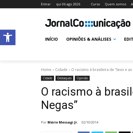
Entrar
qui 06 ago 2026
Curso
Quem somos
A
Abrir a barra de ferramentas
INÍCIO
OPINIÕES & ANÁLISES
EDI
Home
Cidade
O racismo à brasileira de “Sexo e as
Cidade
Destaques
Opinião
O racismo à brasil
Negas”
Por
Mário Messagi Jr.
02/10/2014