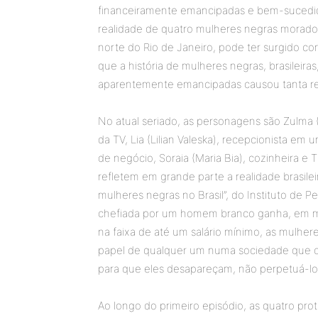
financeiramente emancipadas e bem-sucedida
realidade de quatro mulheres negras morado
norte do Rio de Janeiro, pode ter surgido c
que a história de mulheres negras, brasilei
aparentemente emancipadas causou tanta re
No atual seriado, as personagens são Zulma (
da TV, Lia (Lilian Valeska), recepcionista e
de negócio, Soraia (Maria Bia), cozinheira e
refletem em grande parte a realidade brasile
mulheres negras no Brasil”, do Instituto de P
chefiada por um homem branco ganha, em mé
na faixa de até um salário mínimo, as mulhe
papel de qualquer um numa sociedade que c
para que eles desapareçam, não perpetuá-lo
Ao longo do primeiro episódio, as quatro pro