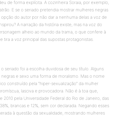
u de forma explícita. A cozinheira Soraia, por exemplo,
patrão. E se o seriado pretendia mostrar mulheres negras
 a opção do autor por não dar a nenhuma delas a voz de
inspirou? A narração da história existe, mas na voz do
personagem alheio ao mundo da trama, o que confere à
ira a voz principal das supostas protagonistas.
 o seriado foi a escolha duvidosa de seu título. Alguns
 de negras e sexo uma forma de moralismo. Mas o nome
ico construído pela “hiper-sexualização” da mulher
promíscua, lasciva e provocadora. Não é à toa que,
 2010 pela Universidade Federal do Rio de Janeiro, das
, 38%, brancas e 12%, sem cor declarada. Negando esses
agerada à questão da sexualidade, mostrando mulheres