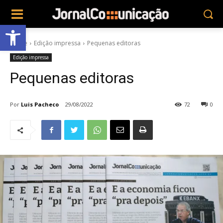
Abrir a barra de ferramentas
Home
Edição impressa
Pequenas editoras
Edição impressa
Pequenas editoras
Por
Luis Pacheco
29/08/2022
72
0