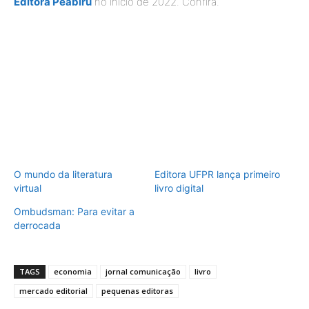
Editora Peabiru
no início de 2022. Confira.
O mundo da literatura
Editora UFPR lança primeiro
virtual
livro digital
Ombudsman: Para evitar a
derrocada
TAGS
economia
jornal comunicação
livro
mercado editorial
pequenas editoras