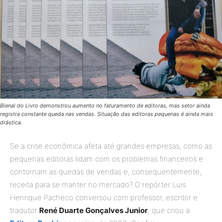
Bienal do Livro demonstrou aumento no faturamento de editoras, mas setor ainda
registra constante queda nas vendas. Situação das editoras pequenas é ainda mais
drástica.
Se a crise econômica afeta até grandes empresas, como as
pequenas editoras lidam com os problemas financeiros e
contornam as quedas de vendas e, consequentemente,
receita para se manter no mercado? O repórter Luis
Henrique Pacheco conversou com professor, escritor e
tradutor
René Duarte Gonçalves Junior
, que criou a