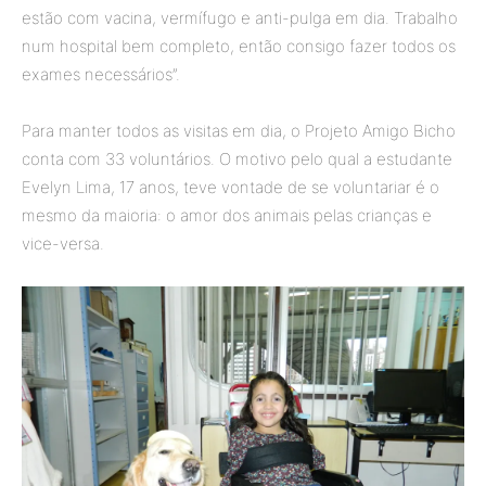
estão com vacina, vermífugo e anti-pulga em dia. Trabalho
num hospital bem completo, então consigo fazer todos os
exames necessários”.
Para manter todos as visitas em dia, o Projeto Amigo Bicho
conta com 33 voluntários. O motivo pelo qual a estudante
Evelyn Lima, 17 anos, teve vontade de se voluntariar é o
mesmo da maioria: o amor dos animais pelas crianças e
vice-versa.