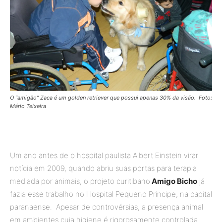
O “amigão” Zaca é um golden retriever que possui apenas 30% da visão.
Foto:
Mário Teixeira
Um ano antes de o hospital paulista Albert Einstein virar
notícia em 2009, quando abriu suas portas para terapia
mediada por animais, o projeto curitibano
Amigo Bicho
já
fazia esse trabalho no Hospital Pequeno Príncipe, na capital
paranaense. Apesar de controvérsias, a presença animal
em ambientes cuja higiene é rigorosamente controlada